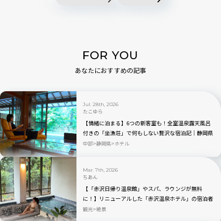
FOR YOU
あなたにおすすめの記事
Jul. 28th, 2026
たこゆら
【情緒に泊まる】6つの新客室も！全室温泉露天風呂
付きの「坐漁荘」で何もしない贅沢な宿泊記｜静岡県
伊東
中部
静岡県
ホテル
Mar. 7th, 2026
ちあん
【「赤沢日帰り温泉館」やスパ、ラウンジが無料
に！】リニューアルした「赤沢温泉ホテル」の宿泊者
特典がスゴすぎる｜静岡県伊東市
観光
絶景