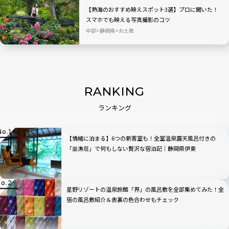
【熱海のおすすめ映えスポット3選】プロに聞いた！
スマホでも映える写真撮影のコツ
中部
静岡県
お土産
RANKING
ランキング
【情緒に泊まる】6つの新客室も！全室温泉露天風呂付きの
「坐漁荘」で何もしない贅沢な宿泊記｜静岡県伊東
星野リゾートの温泉旅館「界」の風呂敷を全部集めてみた！全
宿の風呂敷紹介＆表裏の色合わせもチェック