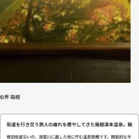
©界 箱根
街道を行き交う旅人の疲れを癒やしてきた箱根湯本温泉。箱
根旧街道沿いの、須雲川に面した地に佇む温泉旅館です。開放的な半