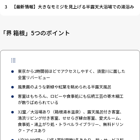
3
【最新情報】大きなモミジを見上げる半露天大浴場での湯浴み
「界 箱根」5つのポイント
東京から2時間弱ほどでアクセスしやすく、須雲川に面した
全室リバービュー
風景画のような新緑や紅葉を眺められる半露天風呂
客室はもちろん、ロビーや食事処にも伝統工芸の寄木細工
が散りばめられている
32室／大浴場あり（箱根湯本温泉）、露天風呂付き客室、
清流リビング付き客室、せせらぎ縁台客室、愛犬ルーム、
食事処・湯上がり処・トラベルライブラリー、無料ドリン
ク・アイスあり
1泊38,000円～（2名1室利用時1名あたり、税・サービス料