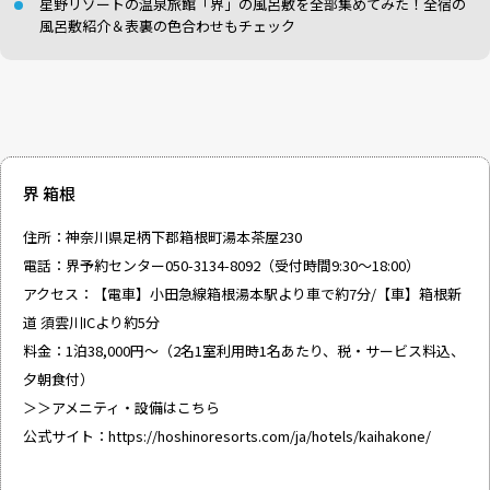
星野リゾートの温泉旅館「界」の風呂敷を全部集めてみた！全宿の
風呂敷紹介＆表裏の色合わせもチェック
界 箱根
住所：神奈川県足柄下郡箱根町湯本茶屋230
電話：界予約センター050-3134-8092（受付時間9:30～18:00）
アクセス：【電車】小田急線箱根湯本駅より車で約7分/【車】箱根新
道 須雲川ICより約5分
料金：1泊38,000円～（2名1室利用時1名あたり、税・サービス料込、
夕朝食付）
＞＞アメニティ・設備はこちら
公式サイト：
https://hoshinoresorts.com/ja/hotels/kaihakone/