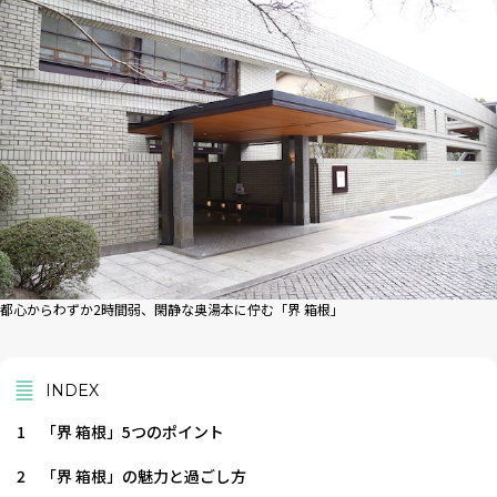
都心からわずか2時間弱、閑静な奥湯本に佇む「界 箱根」
INDEX
1
「界 箱根」5つのポイント
2
「界 箱根」の魅力と過ごし方