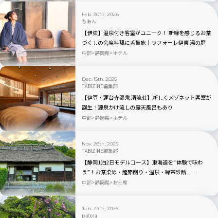
Feb. 20th, 2026
ちあん
【伊東】温泉付き客室がユニーク！ 新緑を感じるお茶
づくしの会席料理に舌鼓旅｜ラフォーレ伊東 湯の庭
中部
静岡県
ホテル
Dec. 15th, 2025
TABIZINE編集部
【伊豆・蓮台寺温泉 清流荘】新しくメゾネット客室が
誕生！源泉かけ流しの露天風呂もあり
中部
静岡県
ホテル
Nov. 26th, 2025
TABIZINE編集部
【静岡1泊2日モデルコース】東海道を“体験で味わ
う”！お茶染め・鰹節削り・温泉・緑茶診断……
中部
静岡県
お土産
Jun. 24th, 2025
patora