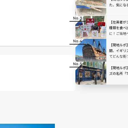
た、気にな
【在英者が
種類を食べ
に！ご当地
【現地ルポ
間、イギリ
てどんな街
【現地ルポ
ズの名所「The