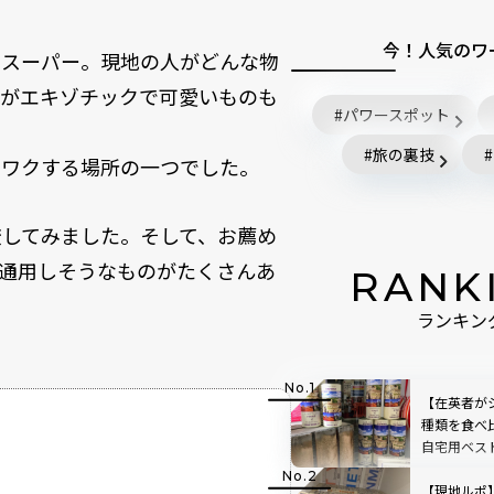
今！人気のワ
のスーパー。現地の人がどんな物
ジがエキゾチックで可愛いものも
パワースポット
旅の裏技
クワクする場所の一つでした。
較してみました。そして、お薦め
通用しそうなものがたくさんあ
RANK
ランキン
【在英者が
種類を食べ
自宅用ベス
【現地ルポ