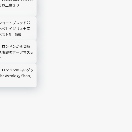
るお土産２０
ショートブレッド22
比べ】イギリス土産
ベスト5｜前編
】ロンドンから２時
ス南部のポーツマスっ
？
】ロンドンの占いグッ
 Astrology Shop」