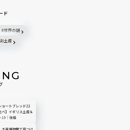
ード
世界の謎
お土産
ING
グ
ショートブレッド22
比べ】イギリス土産＆
ト10｜後編
】大英博物館で見つけ