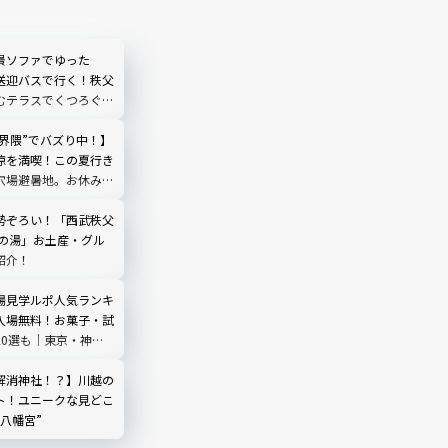
景ソファでゆった
送迎バスで行く！秩父
むテラスでくつろぐ
O TERRACE」を現地
埼玉県
然界隈”でバズり中！】
涼を満喫！この夏行き
穴場避暑地。お休み処
やしのひととき｜埼玉
勢ぞろい！「西武秩父
祭の湯」お土産・グル
紹介！
場見学ルポ人気ランキ
入場無料！お菓子・試
20選も｜東京・神奈
埼玉・千葉・静岡
解消神社！？】川越の
ト！ユニークな見どこ
八幡宮”