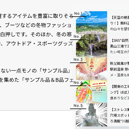
、冬に活躍するアイテムを豊富に取りそろ
【天空の絶
り！】無料
、ブーツなどの冬物ファッショ
の山々を望
白押しです。そのほか、冬の寒
「SUSABIN
レビュー｜
【SNS“自
物、アウトドア・スポーツグッズ
黒山三滝で
たい埼玉の
で味わう癒
県越生町
秩父銘菓が
ド！キャンペーン
きない一点モノの「サンプル品」
駅前温泉 
サイドショッピング＆クルーズキャンペーン
メ・温泉も
を集めた「サンプル品＆B品フェ
【関東の工
ング】ほぼ
食ありなど
川・群馬・
【ストレス
穴場スポッ
ろ満載“川越