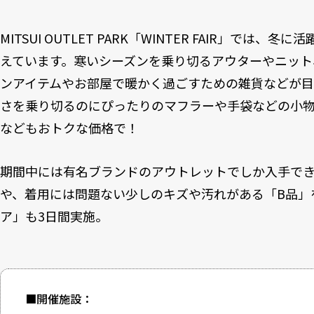
6
三井アウトレットパーク 多摩南大沢
6-1
■あったか快適コレクション
MITSUI OUTLET PARK「WINTER FAIR」では
6-2
■不用ダウン回収
えています。寒いシーズンを乗り切るアウターやニット
6-3
■多摩南大沢 もぐもぐマルシェ
ンアイテムやお部屋で暖かく過ごすための雑貨などが目
7
三井アウトレットパーク 幕張
さを乗り切るのにぴったりのマフラーや手袋などの小
7-1
■Winter大抽選会
7-2
■SDGsイベント＆『&EARTH 衣料支援プロジェクト』
などもおトクな価格で！
8
三井アウトレットパーク 横浜ベイサイド
8-1
■買いまわると、さらにおトクに！ショッピングラウン
期間中には有名ブランドのアウトレットでしか入手で
8-2
■YBMクルーズ × 三井アウトレットパーク 横浜ベイ
8-3
■平日限定！お買上げなしでも駐車料金2時間無料！
や、着用には問題ない少しのキズや汚れがある「B品」
ア」も3日間実施。
■開催施設：