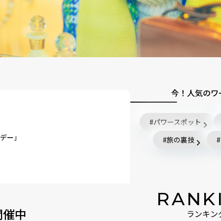
今！人気のワ
パワースポット
デー」
旅の裏技
ンペーン
RANK
10％分キャッシュバック
」開催中
ランキン