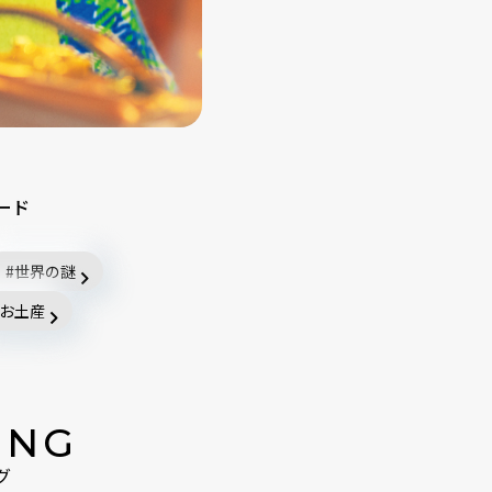
ード
世界の謎
お土産
ING
グ