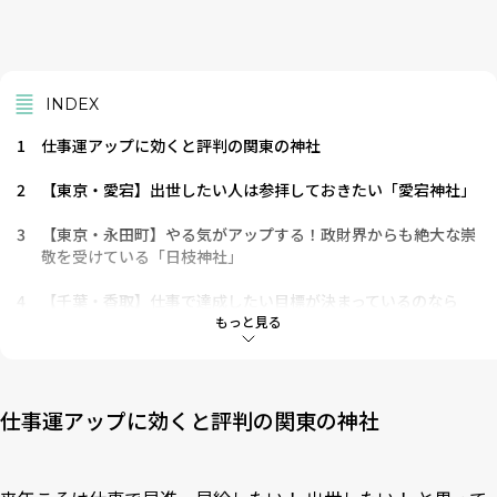
INDEX
1
仕事運アップに効くと評判の関東の神社
2
【東京・愛宕】出世したい人は参拝しておきたい「愛宕神社」
3
【東京・永田町】やる気がアップする！政財界からも絶大な崇
敬を受けている「日枝神社」
4
【千葉・香取】仕事で達成したい目標が決まっているのなら
「香取神宮」へ
もっと見る
5
【埼玉・秩父】出世したいのなら一度は訪れたい「三峯神社」
仕事運アップに効くと評判の関東の神社