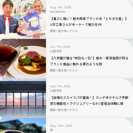
Aug. 4th, 2026
kurisencho
【暑さに強い！栃木県産ブランド米「とちぎの星」】
U字工事さんがオーケーで魅力をPR
関東
栃木県
グルメ
Jan. 7th, 2026
土田洋祐
【八芳園が贈る“特別な一日”】栃木・那須塩原が誇る
ブランド食品に触れる夢のような旅
関東
栃木県
グルメ
Sep. 7th, 2025
土田洋祐
【自慢のスカイスパが最高！】カンデオホテルズ宇都
宮の機能性×ラグジュアリーな4つ星宿泊体験に感
動！
関東
栃木県
ホテル
May. 12th, 2025
零