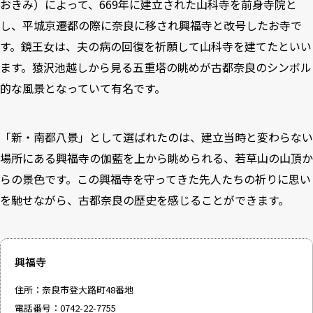
おきみ）によって、669年に建立された山科寺を前身寺院と
し、平城京遷都の際に奈良に移され興福寺と改号したお寺で
す。鏡王女は、夫の病の回復を祈願して山科寺を建てたといい
ます。猿沢池越しから見る五重塔の眺めが古都奈良のシンボル
的な風景となっていて有名です。
「新・南都八景」として選ばれたのは、建立当時と変わらない
場所にある興福寺の伽藍を上から眺められる、若草山の山頂か
らの景色です。この興福寺を守ってきた先人たちの祈りに思い
を馳せながら、古都奈良の歴史を感じることができます。
興福寺
住所：奈良市登大路町48番地
電話番号：0742-22-7755