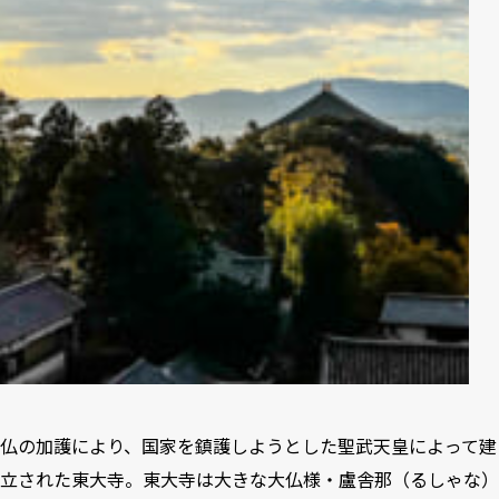
仏の加護により、国家を鎮護しようとした聖武天皇によって建
立された東大寺。東大寺は大きな大仏様・盧舎那（るしゃな）