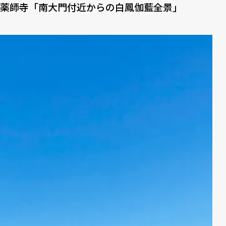
薬師寺「南大門付近からの白鳳伽藍全景」