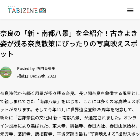
奈良の「新・南都八景」を全紹介！古きよき
姿が残る奈良散策にぴったりの写真映えスポ
ット
Posted by:
西門香央里
掲載日: Dec 29th, 2023
奈良時代から続く風景が多々残る奈良。長い間奈良を象徴する風景とし
て親しまれてきた「南都八景」をはじめ、ここには多くの写真映えスポ
ットがあリます。そして今年12月に世界遺産登録25周年を記念して、
新たに「古都奈良の文化財 新・南都八景」が選定されました。オンラ
イン投票により選ばれた、東大寺、興福寺、春日大社、春日山原始林、
元興寺、薬師寺、唐招提寺、平城宮跡の最も“写真映えする”撮影スポッ