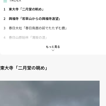
INDEX
1
東大寺「二月堂の眺め」
2
興福寺「若草山からの興福寺遠望」
3
春日大社「春日鳥居の前でたたずむ鹿」
4
春日山原始林「滝坂の道」
5
元興寺「日本最古の屋根瓦」
もっと見る
6
薬師寺「南大門付近からの白鳳伽藍全景」
7
唐招提寺「金堂」
東大寺「二月堂の眺め」
8
平城宮跡「平城宮跡の空」
9
「新・南都八景」を巡って古都奈良の魅力をもっと知ろう！