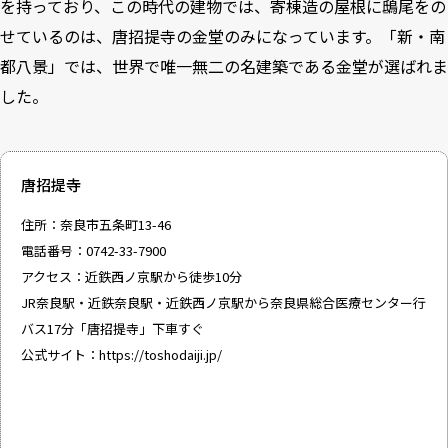
を持っており、この時代の建物では、寄棟造の屋根に鴟尾をの
せているのは、唐招提寺の金堂のみになっています。「新・南
都八景」では、世界で唯一無二の名建築である金堂が選ばれま
した。
唐招提寺
住所：奈良市五条町13-46
電話番号：0742-33-7900
アクセス：近鉄西ノ京駅から徒歩10分
JR奈良駅・近鉄奈良駅・近鉄西ノ京駅から奈良県総合医療センター行
バス17分「唐招提寺」下車すぐ
公式サイト：
https://toshodaiji.jp/