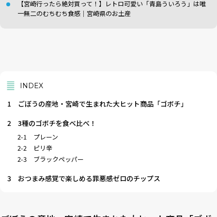
【宮崎行ったら絶対買って！】レトロ可愛い「青島ういろう」は唯
一無二のむちむち食感｜宮崎県のお土産
INDEX
1
ごぼうの産地・宮崎で生まれた大ヒット商品「ゴボチ」
2
3種のゴボチを食べ比べ！
2-1
プレーン
2-2
ピリ辛
2-3
ブラックペッパー
3
おつまみ感覚で楽しめる罪悪感ゼロのチップス