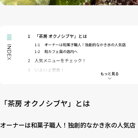
1
「茶房 オクノシブヤ」とは
1-1
オーナーは和菓子職人！独創的なかき氷の人気店
INDEX
1-2
和カフェ風の店内へ
2
人気メニューをチェック！
3
いよいよ実食！
もっと見る
3-1
6月限定！鮮やかな紫のかき氷「紫陽花」を実食ルポ！
3-2
温かいお茶とセットで味わう
4
ここでしか味わえない魅力的なかき氷をぜひチェック
「茶房 オクノシブヤ」とは
オーナーは和菓子職人！独創的なかき氷の人気店