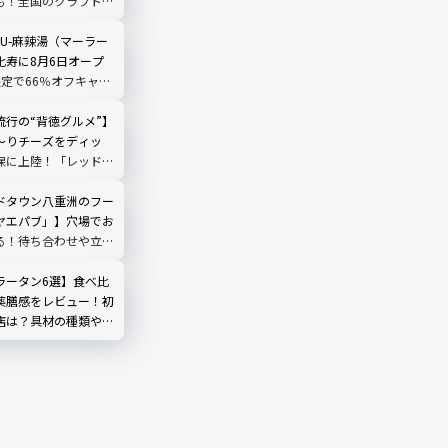
も！全国のクラフトビ
合｜品川
LIU-麻辣湯（マーラー
比寿に8月6日オープ
限定で66％オフキャン
流行の“背徳グルメ”】
～りチーズをディッ
保に上陸！「レッドチ
ック」を実食
ドタウン八重洲のフー
ヤエパブ」】穴場でお
る！待ち合わせや立ち
ラータン6選】食べ比
薬膳感をレビュー！初
店は？具材の種類や頼