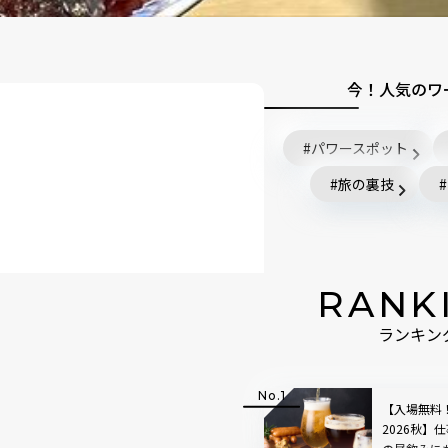
今！人気のワ
パワースポット
旅の裏技
RANK
！
ランキン
【入場無料
2026秋】