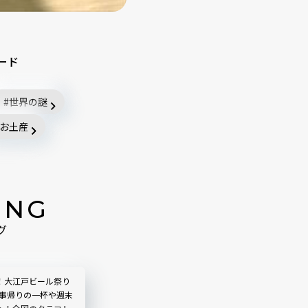
ード
世界の謎
お土産
ING
グ
！大江戸ビール祭り
仕事帰りの一杯や週末