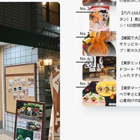
の昼飲みに
ールが大集
【六六-LIU
タン）】恵
ン！6日間
ペーンも
【韓国で大
ザクッどろ
プ！新大久
ーズスティ
【東京ミッ
ドコート「
しゃれすぎ
飲みもOK
【東京マー
べで辛さと
心者向けの
み方も