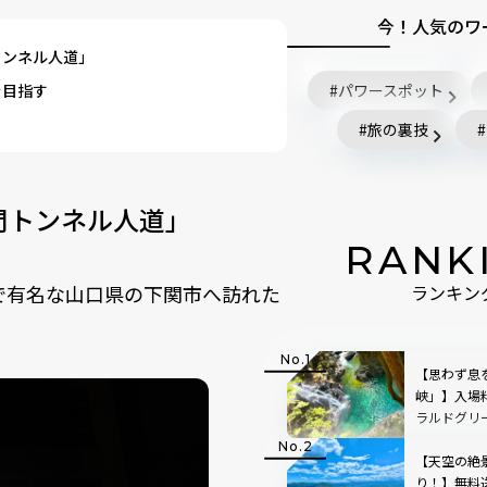
今！人気のワ
トンネル人道」
を目指す
パワースポット
旅の裏技
門トンネル人道」
RANK
グで有名な山口県の下関市へ訪れた
ランキン
【思わず息
峡」】入場
ラルドグリ
で絵画のよ
【天空の絶
り！】無料