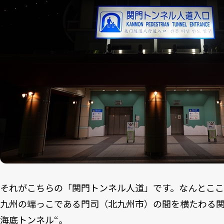
それがこちらの「関門トンネル人道」です。なんとこ
九州の端っこである門司（北九州市）の間を横たわる関
海底トンネル“。