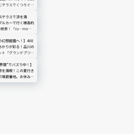
むテラスでくつろぐ
O TERRACE」を現地
埼玉県
料テラスで涼を満
ブルカーで行く標高約
の絶景！「cu―mo箱
レビュー
の幻想庭園へ！】400
あかりが彩る！品川の
ット「グランドプリン
輪」を現地レビュー
然界隈”でバズり中！】
涼を満喫！この夏行き
穴場避暑地。お休み処
やしのひととき｜埼玉