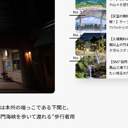
の山々を望
「SUSABIN
レビュー｜
【天空の無
喫！】ケー
757mから
根」を現地
【入場無料
個以上の竹
夕涼みスポ
スホテル高
【SNS“自
黒山三滝で
たい埼玉の
で味わう癒
県越生町
こは本州の端っこである下関と、
門海峡を歩いて渡れる”歩行者用