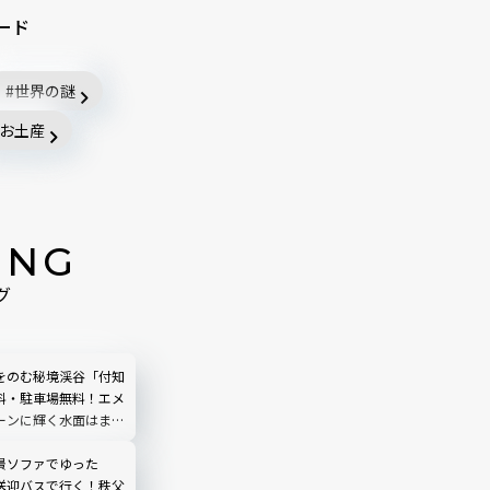
ード
世界の謎
お土産
ING
グ
をのむ秘境渓谷「付知
料・駐車場無料！エメ
ーンに輝く水面はまる
う｜岐阜県中津川市
景ソファでゆった
送迎バスで行く！秩父