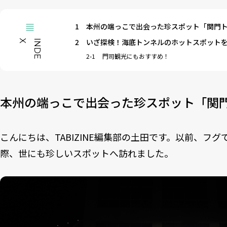
1
本州の端っこで出会った珍スポット「関門
2
いざ探検！海底トンネルのホットスポット
X
I
N
D
E
2-1
門司観光にもおすすめ！
本州の端っこで出会った珍スポット「関
こんにちは、TABIZINE編集部の土田です。以前、フ
際、世にも珍しいスポットへ訪れました。