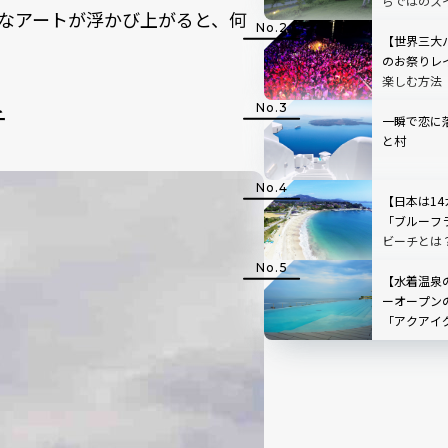
らではのス
なアートが浮かび上がると、何
評！
【世界三大
のお祭りレ
楽しむ方法
チ
一瞬で恋に
と村
【日本は1
「ブルーフ
ビーチとは
ーチ＆マリー
の海水浴情
【水着温泉
ーオープン
「アクアイ
てみた