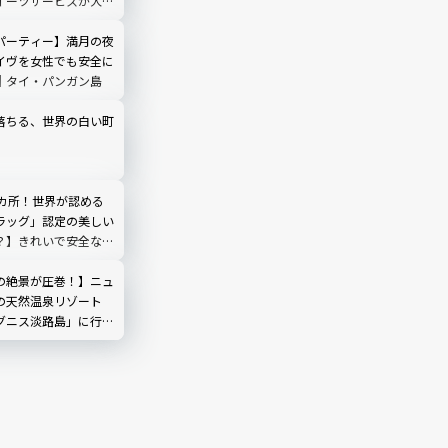
イーツサービスが大好
パーティー】満月の夜
イヴを女性でも安全に
｜タイ・パンガン島
落ちる、世界の白い町
4カ所！世界が認める
ラッグ」認定の美しい
？】きれいで安全なビ
ナはここ！2024年
報も
の絶景が圧巻！】ニュ
の天然温泉リゾート
グニス淡路島」に行っ