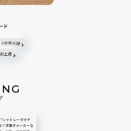
ード
世界の謎
お土産
ING
グ
所「シャトレーゼホテ
は？洋菓子メーカーな