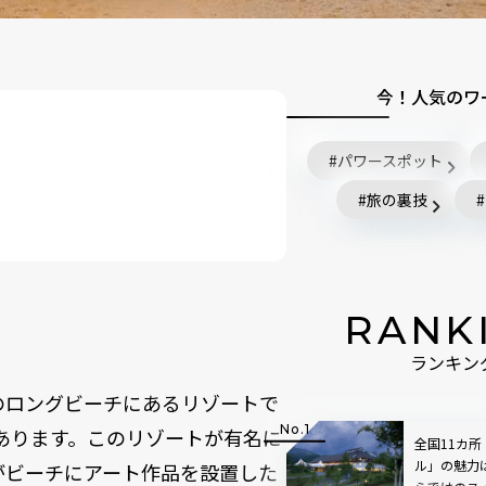
今！人気のワ
パワースポット
旅の裏技
RANK
ランキン
のロングビーチにあるリゾートで
あります。このリゾートが有名に
全国11カ
ル」の魅力
nokがビーチにアート作品を設置した