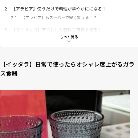
2
【アラビア】使うだけで料理が華やかにになる！
2-1
【アラビア】もスーパーで安く買える！？
3
【マリメッコ】アパレルも雑貨も可愛すぎる！
もっと見る
3-1
【マリメッコ】ここでお得に買える！
4
番外編 サンタクロースショップがヘルシンキにも！
【イッタラ】日常で使ったらオシャレ度上がるガラ
ス食器