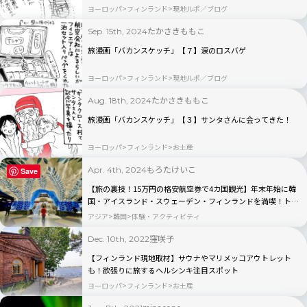
ヨーロッパ
フィンランド
現地ルポ／ブログ
たかさきももこ
Sep. 15th, 2024
旅漫画「バカンスケッチ」【７】涙のロスバゲ
ヨーロッパ
フィンランド
現地ルポ／ブログ
たかさきももこ
Aug. 18th, 2024
旅漫画「バカンスケッチ」【３】サンタさんに会ってきた！
ヨーロッパ
フィンランド
お土産
もろたけいこ
Apr. 4th, 2024
Save
【旅の裏技！15万円の格安航空券で4カ国観光】年末年始に韓
国・アイスランド・スウェーデン・フィンランドを満喫！トラ
ンジット旅のススメ
アジア
韓国
体験・アクティビティ
窪咲子
Dec. 10th, 2022
【フィンランド現地取材】サウナやマリメッコアウトレット
も！欲張りに旅するヘルシンキ注目スポット
ヨーロッパ
フィンランド
お土産