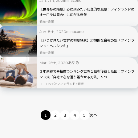
minacono
Jan. 7th, 2021
【世界冬の絶景】心に刻みたい幻想的な風景！フィンランドの
オーロラは雪の中に広がる奇跡
観光
絶景
minacono
Jun. 8th, 2020
【いつか見たい世界の初夏絶景】幻想的な白夜の空「フィンラ
ンド・ヘルシンキ」
観光
絶景
あやみ
Mar. 25th, 2020
３年連続で幸福度ランキング世界１位を獲得した国！フィンラ
ンド式「自宅で心を落ち着かせる方法」５つ
ヨーロッパ
フィンランド
観光
1
2
3
4
5
次へ