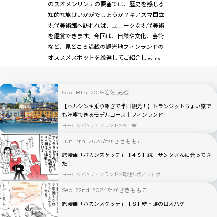
のスオメンリンナの要塞では、歴史を感じる
知的な旅はいかがでしょうか？キアズマ国立
現代美術館へ訪れれば、ユニークな現代美術
を鑑賞できます。今回は、自然や文化、芸術
など、見どころ満載の観光地フィンランドの
オススメスポットを厳選してご紹介します。
岩佐 史絵
Sep. 18th, 2025
【ヘルシンキ乗り継ぎで半日観光！】トランジットちょい旅で
も満喫できるモデルコース｜フィンランド
ヨーロッパ
フィンランド
お土産
たかさきももこ
Jun. 7th, 2025
旅漫画「バカンスケッチ」【４５】続・サンタさんに会ってき
た！
ヨーロッパ
フィンランド
現地ルポ／ブログ
たかさきももこ
Sep. 22nd, 2024
旅漫画「バカンスケッチ」【８】続・涙のロスバゲ