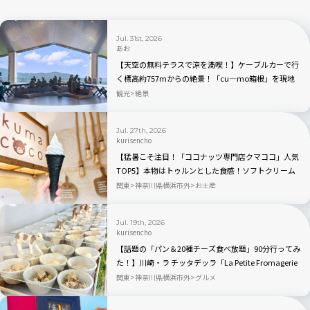
Jul. 31st, 2026
あお
【天空の無料テラスで涼を満喫！】ケーブルカーで行
く標高約757mからの絶景！「cu―mo箱根」を現地
レビュー
観光
絶景
Jul. 27th, 2026
kurisencho
【猛暑こそ注目！「ココナッツ専門店クマココ」人気
TOP5】本物はトゥルンとした食感！ソフトクリーム
やビールも人気｜川崎・ラ チッタデッラ
関東
神奈川県横浜市外
お土産
Jul. 19th, 2026
kurisencho
【話題の「パン＆20種チーズ食べ放題」90分行ってみ
た！】川崎・ラ チッタデッラ「La Petite Fromagerie
〜小さなチーズの店〜」
関東
神奈川県横浜市外
グルメ