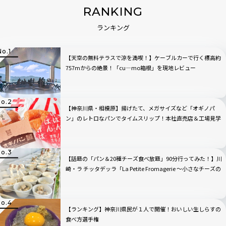
RANKING
ランキング
【天空の無料テラスで涼を満喫！】ケーブルカーで行く標高約
757mからの絶景！「cu―mo箱根」を現地レビュー
【神奈川県・相模原】揚げたて、メガサイズなど「オギノパ
ン」のレトロなパンでタイムスリップ！本社直売店＆工場見学
へ行ってみた！
【話題の「パン＆20種チーズ食べ放題」90分行ってみた！】川
崎・ラ チッタデッラ「La Petite Fromagerie 〜小さなチーズの
店〜」
【ランキング】神奈川県民が１人で開催！おいしい生しらすの
食べ方選手権