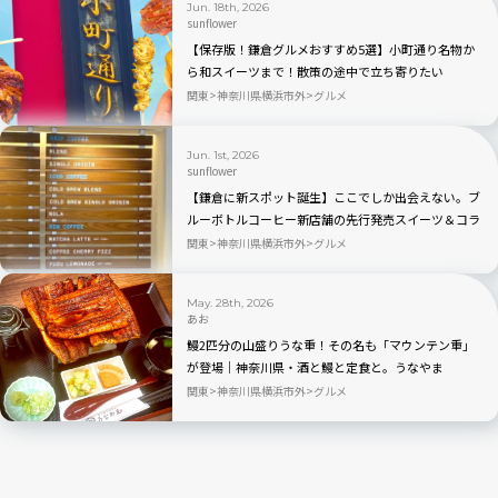
Jun. 18th, 2026
sunflower
【保存版！鎌倉グルメおすすめ5選】小町通り名物か
ら和スイーツまで！散策の途中で立ち寄りたい
関東
神奈川県横浜市外
グルメ
Jun. 1st, 2026
sunflower
【鎌倉に新スポット誕生】ここでしか出会えない。ブ
ルーボトルコーヒー新店舗の先行発売スイーツ＆コラ
ボバッグが可愛すぎる
関東
神奈川県横浜市外
グルメ
May. 28th, 2026
あお
鰻2匹分の山盛りうな重！その名も「マウンテン重」
が登場｜神奈川県・酒と鰻と定食と。うなやま
関東
神奈川県横浜市外
グルメ