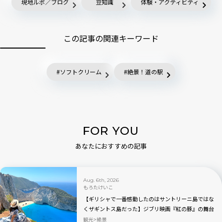
現地ルポ／ブログ
豆知識
体験・アクティビティ
この記事の関連キーワード
ソフトクリーム
絶景！道の駅
FOR YOU
あなたにおすすめの記事
Aug. 6th, 2026
もろたけいこ
【ギリシャで一番感動したのはサントリーニ島ではな
くザギントス島だった】ジブリ映画『紅の豚』の舞台
と言われるナヴァイオビーチ観光のベストの時間帯
観光
絶景