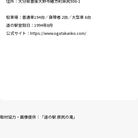
住所：大分県豊後大野市緒方町原尻936-1
駐車場：普通車194台／身障者 2台／大型車 6台
道の駅登録日：1994年8月
公式サイト：
https://www.ogatakanko.com/
取材協力・画像提供：「
道の駅 原尻の滝
」