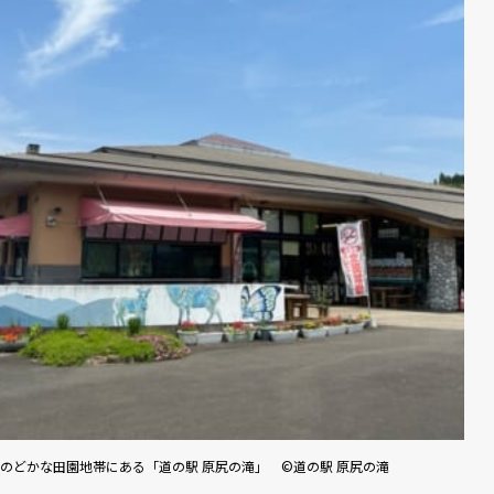
のどかな田園地帯にある「道の駅 原尻の滝」 ©道の駅 原尻の滝