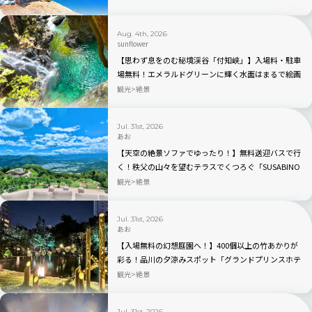
は？行き方から持ち物まで完全ガイド
Aug. 4th, 2026
sunflower
【思わず息をのむ秘境渓谷「付知峡」】入場料・駐車
場無料！エメラルドグリーンに輝く水面はまるで絵画
のよう｜岐阜県中津川市
観光
絶景
Jul. 31st, 2026
あお
【天空の絶景ソファでゆったり！】無料送迎バスで行
く！秩父の山々を望むテラスでくつろぐ「SUSABINO
TERRACE」を現地レビュー｜埼玉県
観光
絶景
Jul. 31st, 2026
あお
【入場無料の幻想庭園へ！】400個以上の竹あかりが
彩る！品川の夕涼みスポット「グランドプリンスホテ
ル高輪」を現地レビュー
観光
絶景
Jul. 31st, 2026