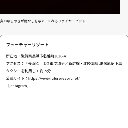
炎のゆらめきが癒やしを与えてくれるファイヤーピット
フューチャーリゾート
所在地：滋賀県長浜市名越町1016-4
アクセス：「長浜IC」より車で15分／新幹線・北陸本線 JR米原駅下車
タクシーを利用して約15分
公式サイト：
https://www.futureresort.net/
［
Instagram
］