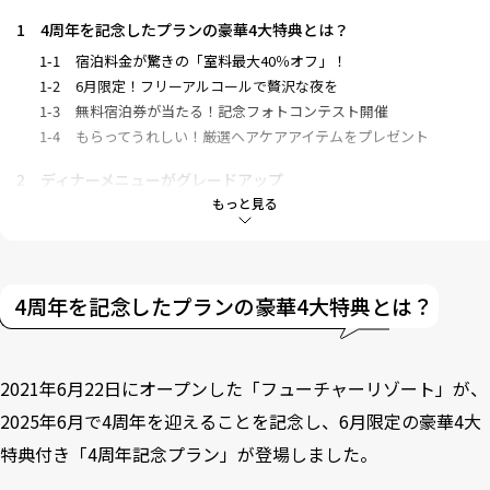
1
4周年を記念したプランの豪華4大特典とは？
1-1
宿泊料金が驚きの「室料最大40％オフ」！
1-2
6月限定！フリーアルコールで贅沢な夜を
1-3
無料宿泊券が当たる！記念フォトコンテスト開催
1-4
もらってうれしい！厳選ヘアケアアイテムをプレゼント
2
ディナーメニューがグレードアップ
もっと見る
3
1人1キロの大ボリューム！「牡蠣のカンカン焼き」
4
リニューアルした大浴場でリラックス
4周年を記念したプランの豪華4大特典とは？
5
もっと自由な旅を！キャンピングカーのレンタル開始
2021年6月22日にオープンした「フューチャーリゾート」が、
2025年6月で4周年を迎えることを記念し、6月限定の豪華4大
特典付き「4周年記念プラン」が登場しました。