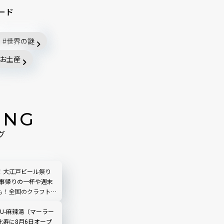
ード
世界の謎
お土産
ING
グ
！大江戸ビール祭り
仕事帰りの一杯や週末
も！全国のクラフトビ
合｜品川
LIU-麻辣湯（マーラー
比寿に8月6日オープ