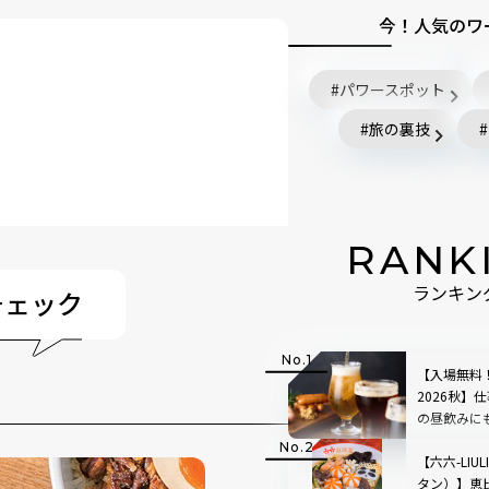
今！人気のワ
パワースポット
旅の裏技
ラダイス」
RANK
チェック
ランキン
【入場無料
2026秋】
の昼飲みに
ールが大集
【六六-LIU
タン）】恵