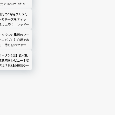
限定で66％オフキャン
流行の“背徳グルメ”】
～りチーズをディッ
保に上陸！「レッドチ
ック」を実食
ドタウン八重洲のフー
ヤエパブ」】穴場でお
る！待ち合わせや立ち
ラータン6選】食べ比
薬膳感をレビュー！初
店は？具材の種類や頼