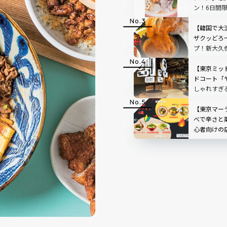
ン！6日間
ペーンも
【韓国で大
ザクッどろ
プ！新大久
ーズスティ
【東京ミッ
ドコート「
しゃれすぎ
飲みもOK
【東京マー
べで辛さと
心者向けの
み方も