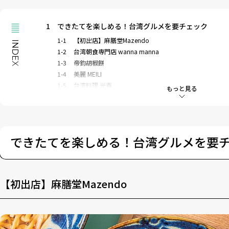
1
できたてを楽しめる！台湾グルメを要チェック
1-1
【初出店】麻膳堂Mazendo
INDEX
1-2
台湾朝食専門店 wanna manna
1-3
帝鈞胡椒餅
1-4
美麗 MEILI
1-5
台湾料理 光春
もっと見る
1-6
Fortune Moon Cake
2
こだわりの個性豊かなスコーンが集まる「スコーンパ
2-1
EMU Bakehouse
2-2
べノア
できたてを楽しめる！台湾グルメを要
2-3
Teapick
2-4
スコーン専門店iro
2-5
CAFÉ de ROMAN
【初出店】麻膳堂Mazendo
2-6
【初出店】LITTLE SPICE THE CAFE ミライ
2-7
トムズスコーンジャパネスク