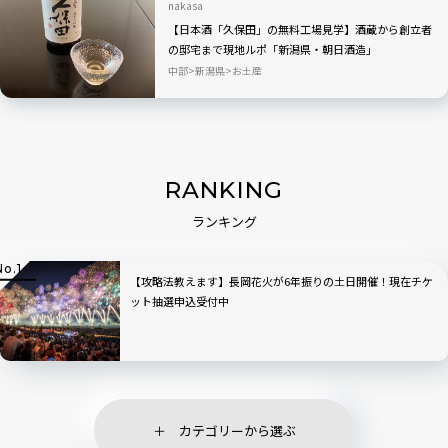
nakasa
【日本酒「久保田」の無料工場見学】酒蔵から創立者
の邸宅まで現地ルポ「新潟県・朝日酒造」
中部
新潟県
お土産
RANKING
ランキング
【攻略法教えます】長岡花火が6年振りの土日開催！現在チケ
ット抽選申込受付中
カテゴリーから選ぶ