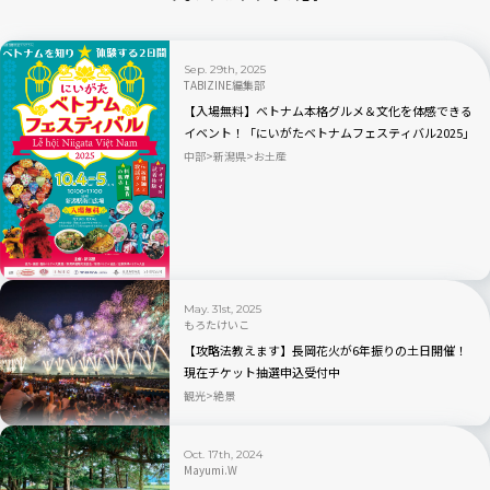
Sep. 29th, 2025
TABIZINE編集部
【入場無料】ベトナム本格グルメ＆文化を体感できる
イベント！「にいがたベトナムフェスティバル2025」
10月4日・5日開催
中部
新潟県
お土産
May. 31st, 2025
もろたけいこ
【攻略法教えます】長岡花火が6年振りの土日開催！
現在チケット抽選申込受付中
観光
絶景
Oct. 17th, 2024
Mayumi.W