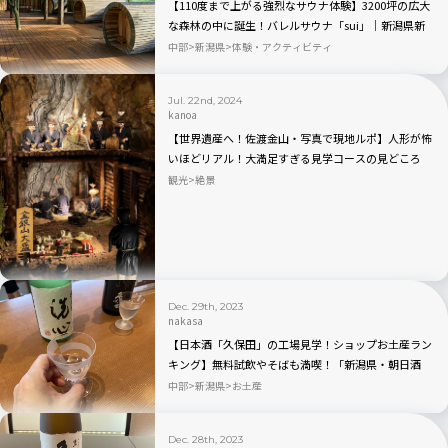
【110度まで上がる強烈なサウナ体験】3200坪の広大
な森林の中に誕生！バレルサウナ「sui」｜新潟県新
発田市
中部
新潟県
体験・アクティビティ
Jul. 22nd, 2024
kanoa
【世界遺産へ！佐渡金山・写真で現地ルポ】人形が怖
いほどリアル！大満足すぎる見学コースの見どころ
は？
観光
絶景
Dec. 29th, 2023
nakasa
【日本酒「久保田」の工場見学！ショップお土産ラン
キング】無料試飲やそばも満喫！「新潟県・朝日酒
造」
中部
新潟県
お土産
Dec. 28th, 2023