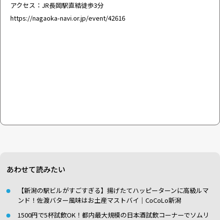
アクセス：JR長岡駅直結徒歩3分
https://nagaoka-navi.or.jp/event/42616
あわせて読みたい
【新潟の駅ビルがすごすぎる】揚げたてハッピーターンに高級ルマ
ンド！佐渡バター風味はお土産マストバイ｜CoCoLo新潟
1500円で5杯試飲OK！都内最大規模の日本酒試飲コーナーでソムリ