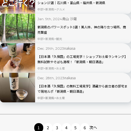
ション17選｜石川県・富山県・福井県・新潟県
中部
新潟県
グルメ
青山 沙羅
Jan. 9th, 2024
新潟県のパワースポット3選！美人林、神の降り立つ場所、商
売繁盛
中部
新潟県
観光
nakasa
Dec. 29th, 2023
【日本酒「久保田」の工場見学！ショップお土産ランキング】
無料試飲やそばも満喫！「新潟県・朝日酒造」
中部
新潟県
お土産
nakasa
Dec. 28th, 2023
【日本酒「久保田」の無料工場見学】酒蔵から創立者の邸宅ま
で現地ルポ「新潟県・朝日酒造」
中部
新潟県
お土産
1
2
3
4
5
6
次へ