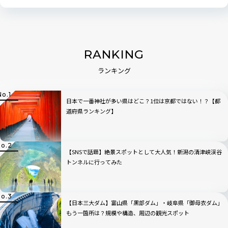
RANKING
ランキング
日本で一番神社が多い県はどこ？1位は京都ではない！？【都
道府県ランキング】
【SNSで話題】絶景スポットとして大人気！新潟の清津峡渓谷
トンネルに行ってみた
【日本三大ダム】富山県「黒部ダム」・岐阜県「御母衣ダム」
もう一箇所は？規模や構造、周辺の観光スポット