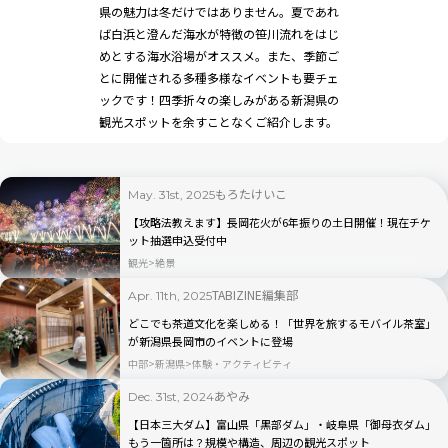
県の魅力は冬だけではありません。夏であれ
ば白浜と澄んだ海水が特徴の笹川流れをはじ
めとする海水浴場がオススメ。また、季節ご
とに開催される多種多様なイベントも要チェ
ックです！四季折々の楽しみがある新潟県の
観光スポットを余すことなくご紹介します。
もろたけいこ
May. 31st, 2025
【攻略法教えます】長岡花火が6年振りの土日開催！現在チケ
ット抽選申込受付中
観光
絶景
TABIZINE編集部
Apr. 11th, 2025
どこでも茶道文化を楽しめる！「世界を旅するモバイル茶室」
が新潟県長岡市のイベントに登場
中部
新潟県
体験・アクティビティ
あやみ
Dec. 31st, 2024
【日本三大ダム】富山県「黒部ダム」・岐阜県「御母衣ダム」
もう一箇所は？規模や構造、周辺の観光スポット