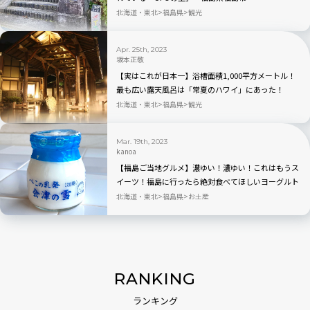
北海道・東北
福島県
観光
Apr. 25th, 2023
坂本正敬
【実はこれが日本一】浴槽面積1,000平方メートル！
最も広い露天風呂は「常夏のハワイ」にあった！
北海道・東北
福島県
観光
Mar. 19th, 2023
kanoa
【福島ご当地グルメ】濃ゆい！濃ゆい！これはもうス
イーツ！福島に行ったら絶対食べてほしいヨーグルト
「べこの乳発 会津の雪」
北海道・東北
福島県
お土産
RANKING
ランキング