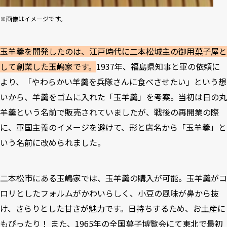
※画像はイメージです。
玉羊羹を開発したのは、江戸時代に二本松城主の御用菓子屋と
して創業した玉嶋家です。
1937年、福島県知事と軍の依頼に
より、「やわらかい羊羹を兵隊さんに食べさせたい」という想
いから、羊羹をゴムに入れた「玉羊羹」を考案。当初は日の丸
羊羹という名前で販売されていましたが、戦後の再開業の際
に、軍国主義のイメージを避けて、形と店名から「玉羊羹」と
いう名前に改められました。
二本松市にある玉嶋家では、玉羊羹の購入が可能。玉羊羹がコ
ロリとしたフォルムがかわいらしく、小豆の風味が鼻から抜
け、さらりとした甘さが魅力です。日持ちするため、お土産に
もぴったり！ また、1965年の全国菓子博覧会にて東北で最初