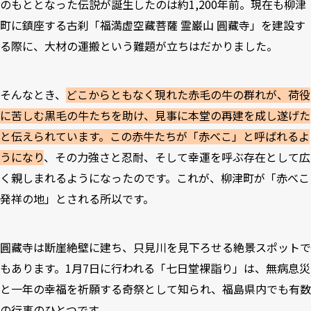
のもととなった伝説が誕生したのは約1,200年前。現在も柳津
町に鎮座する古刹「福満虚空藏菩薩 霊巌山 圓藏寺」を建設す
る際に、大材の運搬という難題が立ちはだかりました。
そんなとき、
どこからともなく現れた赤毛の牛の群れが、荷役
に苦しむ黒毛の牛たちを助け、見事に本堂の再建を成し遂げた
と伝えられています。この赤牛たちが「赤べこ」と呼ばれるよ
うになり
、その力強さと忍耐、そして幸運を呼ぶ存在として広
く親しまれるようになったのです。これが、柳津町が「赤べこ
発祥の地」とされる所以です。
圓藏寺は断崖絶壁に建ち、只見川を見下ろせる絶景スポットで
もあります。1月7日に行われる「七日堂裸詣り」は、無病息災
と一年の幸福を祈願する奇祭として知られ、福島県内でも有数
の行事のひとつです。