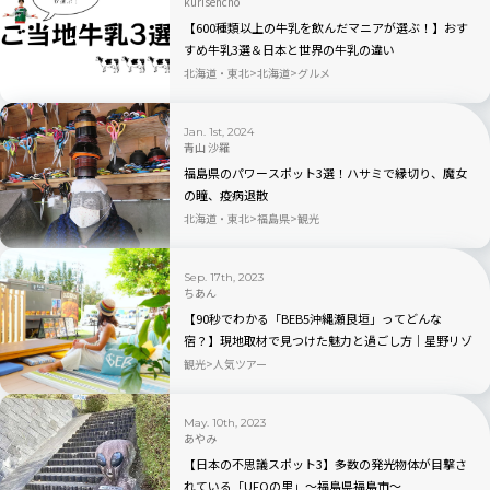
kurisencho
【600種類以上の牛乳を飲んだマニアが選ぶ！】おす
すめ牛乳3選＆日本と世界の牛乳の違い
北海道・東北
北海道
グルメ
Jan. 1st, 2024
青山 沙羅
福島県のパワースポット3選！ハサミで縁切り、魔女
の瞳、疫病退散
北海道・東北
福島県
観光
Sep. 17th, 2023
ちあん
【90秒でわかる「BEB5沖縄瀬良垣」ってどんな
宿？】現地取材で見つけた魅力と過ごし方｜星野リゾ
ート×TABIZINE10周年
観光
人気ツアー
May. 10th, 2023
あやみ
【日本の不思議スポット3】多数の発光物体が目撃さ
れている「UFOの里」〜福島県福島市〜