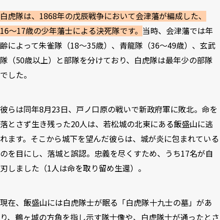
白虎隊は、1868年の戊辰戦争において会津藩が編成した、
16〜17歳の少年藩士による決死隊です。
当時、会津藩では年
齢によって朱雀隊（18〜35歳）、青龍隊（36〜49歳）、玄武
隊（50歳以上）と部隊を分けており、白虎隊は最年少の部隊
でした。
彼らは同年8月23日、戸ノ口原の戦いで新政府軍に敗北。命を
落とさず生き残った20人は、若松城の北東にある飯盛山に逃
れます。そこから城下を望んだ彼らは、城が炎に包まれている
のを目にし、落城と誤認。忠義を尽くすため、うち17名が自
刃しました（1人は命を取り留め生還）。
現在、飯盛山には白虎隊士が眠る「白虎隊十九士の墓」があ
り、鶴ヶ城の方角を指し示す隊士像や、白虎隊士が通ったとさ