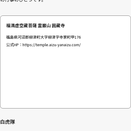
福満虚空藏菩薩 霊巌山 圓藏寺
福島県河沼郡柳津町大字柳津字寺家町甲176
公式HP：
https://temple.aizu-yanaizu.com/
白虎隊