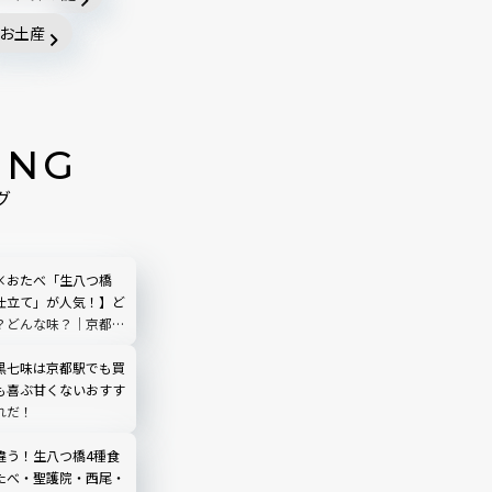
お土産
ING
グ
×おたべ「生八つ橋
仕立て」が人気！】ど
？どんな味？｜京都お
黒七味は京都駅でも買
も喜ぶ甘くないおすす
れだ！
違う！生八つ橋4種食
たべ・聖護院・西尾・