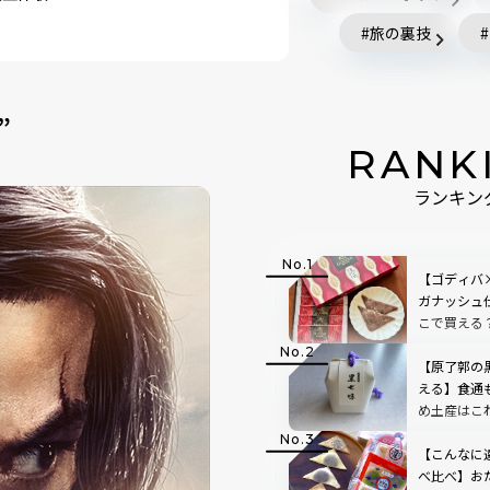
旅の裏技
”
RANK
ランキン
【ゴディバ
ガナッシュ
こで買える
すすめ土産
【原了郭の
える】食通
め土産はこ
【こんなに
べ比べ】お