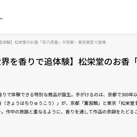
～
りで追体験】松栄堂のお香「京八流香」が京都・東京限定で登場
」の世界を香りで追体験】松栄堂のお香
を、香りで体験できる特別な商品が誕生。手がけるのは、京都で300年
（きょうはちりゅうこう）」が、京都「薫習館」と東京「松栄堂 
─。作中の旅路と重なるように、香りを通して作品の余韻をたどる