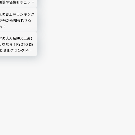
期限や価格もチェック
土産
気のお土産ランキング
】定番から知られざる
も！
定の大人気映え土産】
ウなら！KYOTO DE
茶＆ミルクラングドシ
ポ