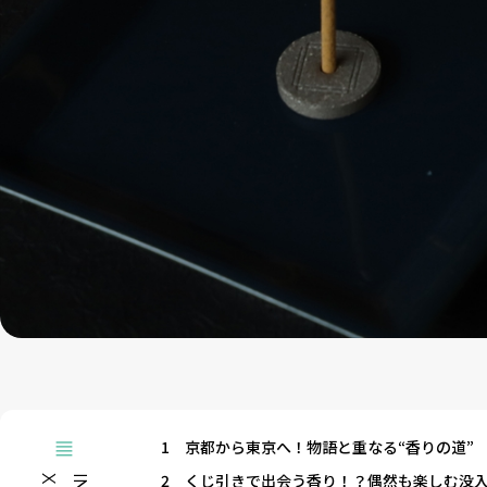
1
京都から東京へ！物語と重なる“香りの道”
2
くじ引きで出会う香り！？偶然も楽しむ没
X