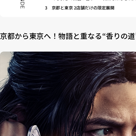
I
N
D
E
3
京都と東京 2店舗だけの限定展開
京都から東京へ！物語と重なる“香りの道