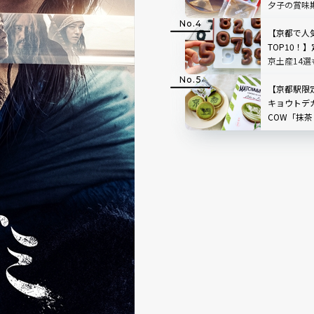
夕子の賞味
｜定番京都
【京都で人
TOP10！
京土産14選
【京都駅限
キョウトデカ
COW「抹
ャ」実食ル