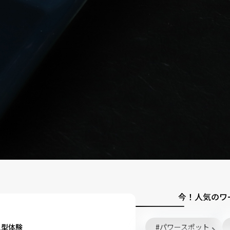
今！人気のワ
入型体験
パワースポット