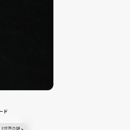
ード
世界の謎