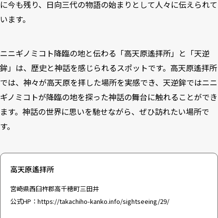
に今も残り、日向三代の物語の始まりとして人々に伝えられて
います。
ニニギノミコト降臨の地と伝わる「高天原遙拝所」と「天逆
鉾」は、歴史と神話を感じられるスポットです。高天原遙拝所
では、神々が高天原を拝した場所を実感でき、天逆鉾ではニニ
ギノミコトが降臨の地を探った神話の舞台に触れることができ
ます。神話の世界に思いを馳せながら、ぜひ訪れたい場所で
す。
高天原遙拝所
宮崎県西臼杵郡高千穂町三田井
公式HP：
https://takachiho-kanko.info/sightseeing/29/