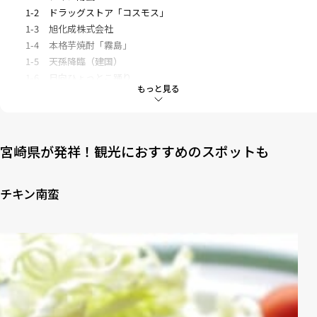
1-2
ドラッグストア「コスモス」
1-3
旭化成株式会社
1-4
本格芋焼酎「霧島」
1-5
天孫降臨（建国）
1-6
日向ひょっとこ踊り
もっと見る
2
宮崎には神話と食、産業の始まりが盛りだくさん！
宮崎県が発祥！観光におすすめのスポットも
チキン南蛮