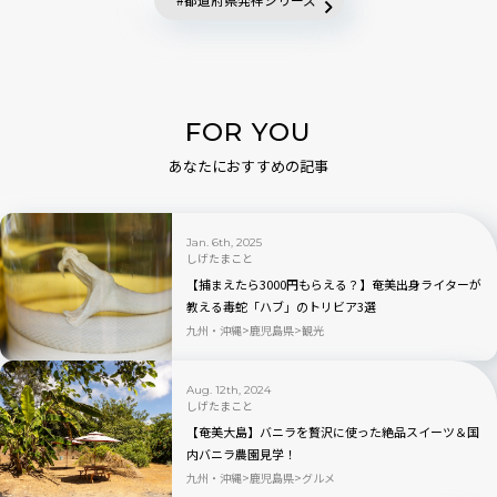
FOR YOU
あなたにおすすめの記事
Jan. 6th, 2025
しげたまこと
【捕まえたら3000円もらえる？】奄美出身ライターが
教える毒蛇「ハブ」のトリビア3選
九州・沖縄
鹿児島県
観光
Aug. 12th, 2024
しげたまこと
【奄美大島】バニラを贅沢に使った絶品スイーツ＆国
内バニラ農園見学！
九州・沖縄
鹿児島県
グルメ