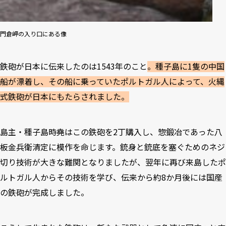
門倉岬の入り口にある像
鉄砲が日本に伝来したのは1543年のこと
。種子島に1隻の中国
船が漂着し、その船に乗っていたポルトガル人によって、火縄
式鉄砲が日本にもたらされました。
島主・種子島時堯はこの鉄砲を2丁購入し、惣鍛冶であった八
板金兵衛清定に模作を命じます。銃身と銃底を塞ぐためのネジ
切り技術が大きな難関となりましたが、翌年に再び来島したポ
ルトガル人からその技術を学び、伝来から約8か月後には国産
の鉄砲が完成しました。