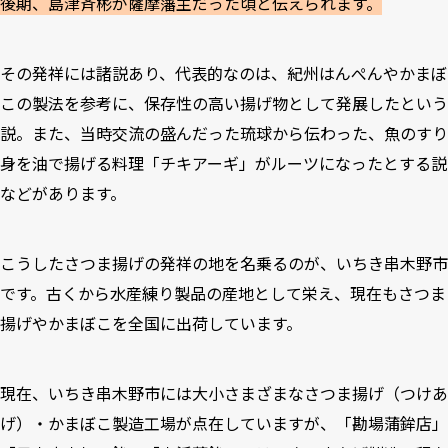
後期、島津斉彬が薩摩藩主だった頃と伝えられます。
その発祥には諸説あり、代表的なのは、紀州はんぺんやかまぼ
この製法を参考に、保存性の高い揚げ物として発展したという
説。また、当時交流の盛んだった琉球から伝わった、魚のすり
身を油で揚げる料理「チキアーギ」がルーツになったとする説
などがあります。
こうしたさつま揚げの発祥の地を名乗るのが、いちき串木野市
です。古くから水産練り製品の産地として栄え、現在もさつま
揚げやかまぼこを全国に出荷しています。
現在、いちき串木野市には大小さまざまなさつま揚げ（つけあ
げ）・かまぼこ製造工場が点在していますが、「
勘場蒲鉾店
」