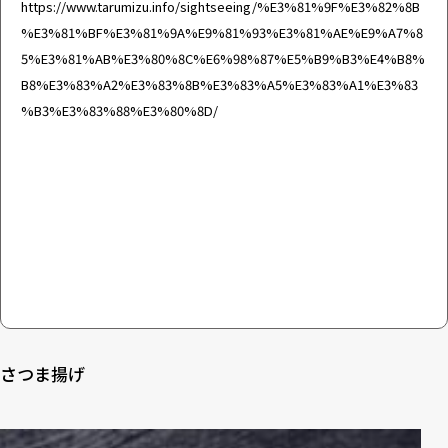
https://www.tarumizu.info/sightseeing/%E3%81%9F%E3%82%8B
%E3%81%BF%E3%81%9A%E9%81%93%E3%81%AE%E9%A7%8
5%E3%81%AB%E3%80%8C%E6%98%87%E5%B9%B3%E4%B8%
B8%E3%83%A2%E3%83%8B%E3%83%A5%E3%83%A1%E3%83
%B3%E3%83%88%E3%80%8D/
さつま揚げ