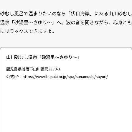
砂むし風呂で温まりたいのなら「伏目海岸」にある山川砂むし
温泉「砂湯里～さゆり～」へ。波の音を聞きながら、心身とも
にリラックスできますよ。
山川砂むし温泉「砂湯里～さゆり～」
鹿児島県指宿市山川福元3339-3
公式HP：
https://www.ibusuki.or.jp/spa/sunamushi/sayuri/