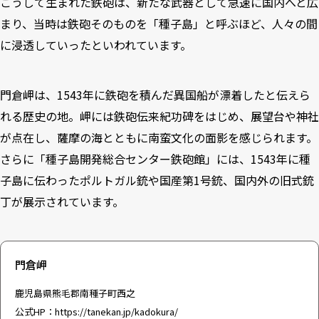
こうして生まれた鉄砲は、新たな武器として急速に国内へと広
まり、当時は鉄砲そのものを「種子島」と呼ぶほど、人々の間
に浸透していったといわれています。
門倉岬は、1543年に鉄砲を積んだ異国船が漂着したと伝えら
れる歴史の地。岬には鉄砲伝来紀功碑をはじめ、展望台や神社
が点在し、薩摩の海とともに南蛮文化の面影を感じられます。
さらに「
種子島開発総合センター鉄砲館
」には、1543年に種
子島に伝わったポルトガル銃や国産第1号銃、国内外の旧式銃
丁が展示されています。
門倉岬
鹿児島県熊毛郡南種子町西之
公式HP：
https://tanekan.jp/kadokura/