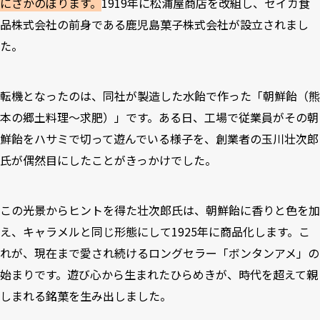
にさかのぼります。
1919年に松浦屋商店を改組し、セイカ食
品株式会社の前身である鹿児島菓子株式会社が設立されまし
た。
転機となったのは、同社が製造した水飴で作った「朝鮮飴（熊
本の郷土料理〜求肥）」です。ある日、工場で従業員がその朝
鮮飴をハサミで切って遊んでいる様子を、創業者の玉川壮次郎
氏が偶然目にしたことがきっかけでした。
この光景からヒントを得た壮次郎氏は、朝鮮飴に香りと色を加
え、キャラメルと同じ形態にして1925年に商品化します。こ
れが、現在まで愛され続けるロングセラー「ボンタンアメ」の
始まりです。遊び心から生まれたひらめきが、時代を超えて親
しまれる銘菓を生み出しました。