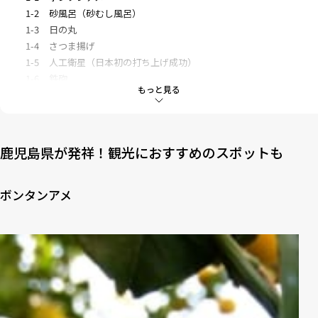
1-2
砂風呂（砂むし風呂）
1-3
日の丸
1-4
さつま揚げ
1-5
人工衛星（日本初の打ち上げ成功）
1-6
鉄砲
もっと見る
2
鹿児島には日本を動かした始まりがそろう！
鹿児島県が発祥！観光におすすめのスポットも
ボンタンアメ