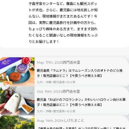
子島宇宙センターなど、離島にも観光スポッ
トが点在。さらに、鹿児島には地元民しか知
らない、現地情報がまだまだあるんです！今
回は、実際に鹿児島旅行を計画中の方から、
ちょっぴり興味のある方まで、ますます訪れ
たくなること間違いなしの現地情報をたっぷ
りとお届けします！
西門香央里
May. 17th, 2025
鹿児島県「ラムドラ」はラムレーズン入りのオトナのどら焼
き！販売店舗はどこ？【今買うべき映え土産】
九州・沖縄
鹿児島県
お土産
西門香央里
Oct. 19th, 2024
鹿児島「おばけのフロランタン」かわいいハロウィン向けお菓
子！販売店舗はどこ？【今買うべき映え土産】
九州・沖縄
鹿児島県
お土産
しげたまこと
Aug. 14th, 2024
【奄美大島の秘境・与路島】サンゴの石垣と一夜にして散るサ