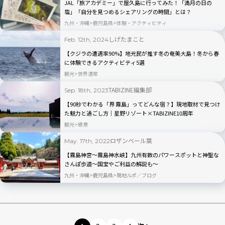
JAL「旅アカデミー」で屋久島に行ってみた！「満月の日の
塩」「自分を見つめるシェアリングの時間」とは？
九州・沖縄
鹿児島県
体験・アクティビティ
しげたまこと
Feb. 12th, 2024
【クジラの遭遇率90%】地元民が推す冬の奄美大島！冬から春
に体験できるアクティビティ5選
観光
世界遺産
TABIZINE編集部
Sep. 18th, 2023
【90秒でわかる「界 霧島」ってどんな宿？】現地取材で見つけ
た魅力と過ごし方｜星野リゾート×TABIZINE10周年
観光
絶景
ロザンベール葉
May. 17th, 2022
【霧島神宮～霧島神水峡】九州有数のパワースポットと神聖な
さんぽ歩道～国宝やご利益の解説も～
九州・沖縄
鹿児島県
現地ルポ／ブログ