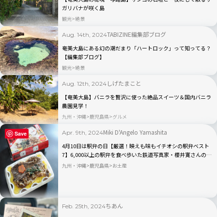
ガリバナが咲く島
観光
絶景
TABIZINE編集部ブログ
Aug. 14th, 2024
奄美大島にある幻の潮だまり「ハートロック」って知ってる？
【編集部ブログ】
観光
絶景
しげたまこと
Aug. 12th, 2024
【奄美大島】バニラを贅沢に使った絶品スイーツ＆国内バニラ
農園見学！
九州・沖縄
鹿児島県
グルメ
Miki D'Angelo Yamashita
Apr. 9th, 2024
Save
4月10日は駅弁の日【厳選！映えも味もイチオシの駅弁ベスト
7】6,000以上の駅弁を食べ歩いた鉄道写真家・櫻井寛さんのお
すすめランキング
九州・沖縄
鹿児島県
お土産
ちあん
Feb. 25th, 2024