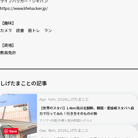
ライフハッカー・ジャパン
https://www.lifehacker.jp/
【趣味】
カメラ 読書 筋トレ ラン
【資格】
教員免許
しげたまことの記事
しげたまこと
Apr. 14th, 2026
【世界のスタバ】1.4km先は北朝鮮。韓国・愛妓峰スタバへ自
力で行ってみた！行き方そのものが旅
アジア
中国(中華人民共和国)
グルメ
しげたまこと
Dec. 18th, 2025
Save