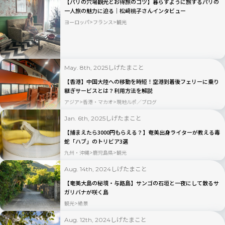
【パリの穴場観光とお得旅のコツ】暮らすように旅するパリの
一人旅の魅力に迫る｜松﨑桃子さんインタビュー
ヨーロッパ
フランス
観光
しげたまこと
May. 8th, 2025
【香港】中国大陸への移動を時短！空港到着後フェリーに乗り
継ぎサービスとは？利用方法を解説
アジア
香港・マカオ
現地ルポ／ブログ
しげたまこと
Jan. 6th, 2025
【捕まえたら3000円もらえる？】奄美出身ライターが教える毒
蛇「ハブ」のトリビア3選
九州・沖縄
鹿児島県
観光
しげたまこと
Aug. 14th, 2024
【奄美大島の秘境・与路島】サンゴの石垣と一夜にして散るサ
ガリバナが咲く島
観光
絶景
しげたまこと
Aug. 12th, 2024