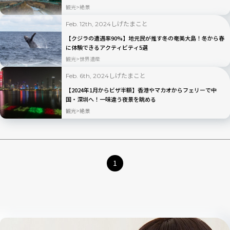
観光
絶景
しげたまこと
Feb. 12th, 2024
【クジラの遭遇率90%】地元民が推す冬の奄美大島！冬から春
に体験できるアクティビティ5選
観光
世界遺産
しげたまこと
Feb. 6th, 2024
【2024年1月からビザ半額】香港やマカオからフェリーで中
国・深圳へ！一味違う夜景を眺める
観光
絶景
1