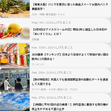
【奄美大島】バニラを贅沢に使った絶品スイーツ＆国内バニラ
農園見学！
九州・沖縄
鹿児島県
グルメ
しげたまこと
May. 9th, 2024
【5月9日はアイスクリームの日】明治2年に誕生した日本初の
「あいすくりん」とは？
豆知識
しげたまこと
Mar. 30th, 2024
2024最新【ランキング】日本より治安がよくて物価が安い国は
欧州に2カ国ある！
ランキング
しげたまこと
Feb. 29th, 2024
【旅の時短術】外国人でも香港国際空港の自動化ゲートを通過
して入国できる
アジア
香港・マカオ
現地ルポ／ブログ
しげたまこと
Feb. 27th, 2024
【1時間に平均7回の迫力絶景！】伊丹空港に着陸する飛行機が
頭上をかすめる千里川土手