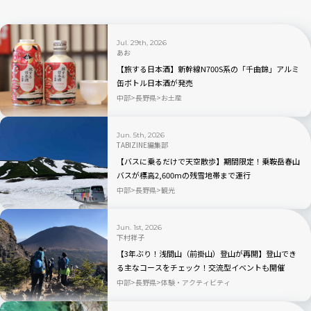
Jul. 29th, 2026
あお
【旅する日本酒】新幹線N700S系の「千曲錦」アルミ
缶ボトル日本酒が発売
中部
長野県
お土産
Jun. 5th, 2026
TABIZINE編集部
【バスに乗るだけで天空散歩】期間限定！乗鞍岳春山
バスが標高2,600mの残雪地帯まで運行
中部
長野県
観光
Jun. 1st, 2026
下村祥子
【3年ぶり！浅間山（前掛山）登山が再開】登山でき
る主なコースをチェック！交流型イベントも開催
中部
長野県
体験・アクティビティ