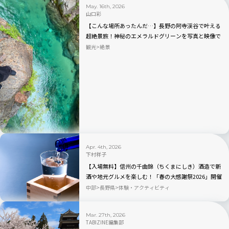
May. 16th, 2026
山口彩
【こんな場所あったんだ…】長野の阿寺渓谷で叶える
超絶景旅！神秘のエメラルドグリーンを写真と映像で
綴る
観光
絶景
Apr. 4th, 2026
下村祥子
【入場無料】信州の千曲錦（ちくまにしき）酒造で新
酒や地元グルメを楽しむ！「春の大感謝祭2026」開催
｜長野県
中部
長野県
体験・アクティビティ
Mar. 27th, 2026
TABIZINE編集部