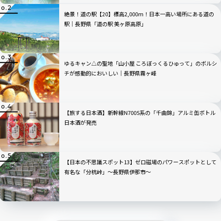
絶景！道の駅【20】標高2,000m！日本一高い場所にある道の
駅｜長野県「道の駅 美ヶ原高原」
ゆるキャン△の聖地「山小屋 ころぼっくるひゅって」のボルシ
チが感動的においしい｜長野県霧ヶ峰
【旅する日本酒】新幹線N700S系の「千曲錦」アルミ缶ボトル
日本酒が発売
【日本の不思議スポット13】ゼロ磁場のパワースポットとして
有名な「分杭峠」〜長野県伊那市〜