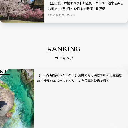
【上田城千本桜まつり】お花見・グルメ・温泉を楽し
む春旅！4月4日～12日まで開催｜長野県
中部
長野県
グルメ
RANKING
ランキング
【こんな場所あったんだ…】長野の阿寺渓谷で叶える超絶景
旅！神秘のエメラルドグリーンを写真と映像で綴る