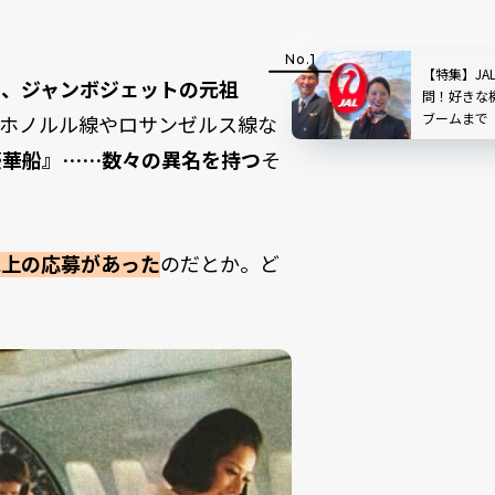
【特集】JA
る、ジャンボジェットの元祖
問！好きな
ブームまで
かけてホノルル線やロサンゼルス線な
豪華船』……数々の異名を持つ
そ
以上の応募があった
のだとか。ど