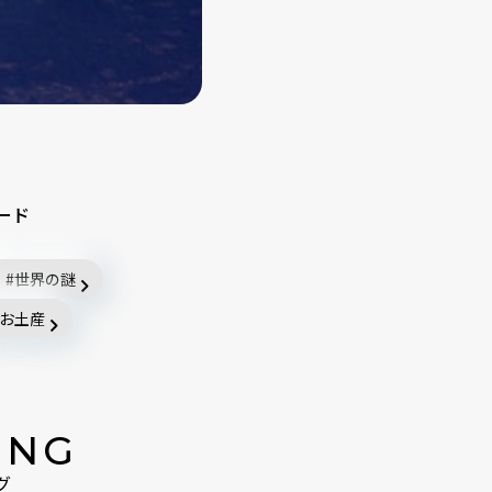
ード
世界の謎
お土産
ING
グ