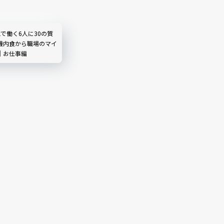
Lで働く6人に30の質
機内食から職場のマイ
｜お仕事編