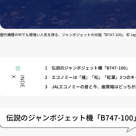
歴代機種の中でも根強い人気を誇る、ジャンボジェットの元祖「B747-100」 © Japan A
1
伝説のジャンボジェット機「B747-100」
2
エコノミーは「橘」「松」「紅葉」3つのキ
X
I
N
D
E
3
JALエコノミーの昔と今、座席幅はどっち
伝説のジャンボジェット機「B747-100