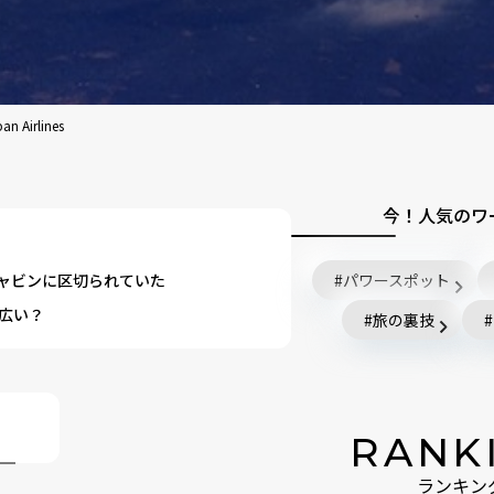
irlines
今！人気のワ
ャビンに区切られていた
パワースポット
が広い？
旅の裏技
」
RANK
ランキン