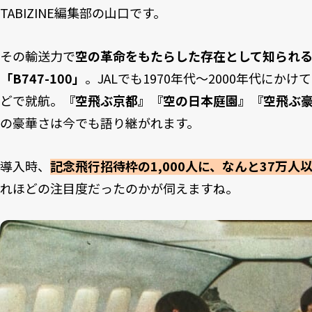
TABIZINE編集部の山口です。
その輸送力で
空の革命をもたらした存在として知られ
「B747-100」
。JALでも1970年代〜2000年代に
どで就航。
『空飛ぶ京都』『空の日本庭園』『空飛ぶ
の豪華さは今でも語り継がれます。
導入時、
記念飛行招待枠の1,000人に、なんと37万人
れほどの注目度だったのかが伺えますね。