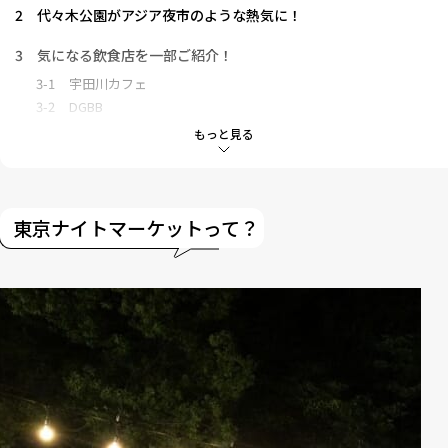
2
代々木公園がアジア夜市のような熱気に！
3
気になる飲食店を一部ご紹介！
3-1
宇田川カフェ
3-2
DGBB
3-3
OHANABATAKE
もっと見る
3-4
NOODLE STAND 栗原商店
3-5
SummerFall
3-6
薪窯焼きpizza UNCLE KEN
東京ナイトマーケットって？
4
今回実食したおすすめグルメ３選！
4-1
DGBB「ジャークチキンステーキ」1,000円
4-2
あおもり屋「本気のりんご飴」（Mサイズカップ）800円
4-3
薪窯焼きpizza UNCLE KEN「マルゲリータ」1,300円
5
渋谷の夜を楽しみたい人必見！