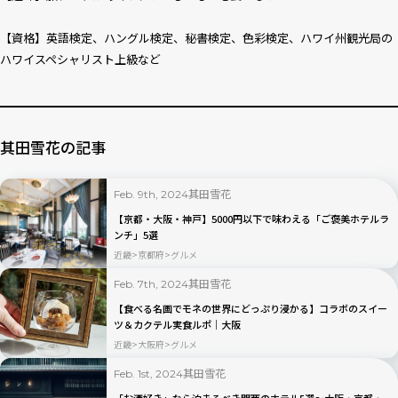
【資格】英語検定、ハングル検定、秘書検定、色彩検定、ハワイ州観光局の
ハワイスペシャリスト上級など
其田雪花の記事
其田雪花
Feb. 9th, 2024
【京都・大阪・神戸】5000円以下で味わえる「ご褒美ホテルラ
ンチ」5選
近畿
京都府
グルメ
其田雪花
Feb. 7th, 2024
【食べる名画でモネの世界にどっぷり浸かる】コラボのスイー
ツ＆カクテル実食ルポ｜大阪
近畿
大阪府
グルメ
其田雪花
Feb. 1st, 2024
「お酒好き」なら泊まるべき関西のホテル5選〜大阪・京都・