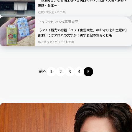
奈良・兵庫〜
近畿
大阪府
ホテル
其田雪花
Jan. 25th, 2024
【ハワイ観光で初詣「ハワイ出雲大社」のお守りをお土産に】
御朱印にはアロハの文字が！英字表記のおみくじも
北アメリカ
ハワイ
お土産
前へ
1
2
3
4
5