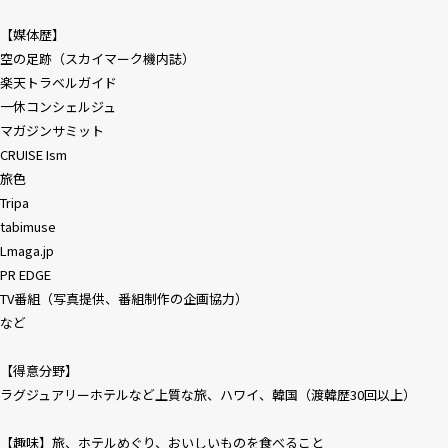
【媒体歴】
空の足跡（スカイマーク機内誌）
楽天トラベルガイド
一休コンシェルジュ
マガジンサミット
CRUISE Ism
旅色
Tripa
tabimuse
Lmaga.jp
PR EDGE
TV番組（写真提供、番組制作の企画協力）
など
【得意分野】
ラグジュアリーホテルなど上質な旅、ハワイ、韓国（渡韓歴30回以上）
【趣味】旅、ホテルめぐり、おいしいものを食べること