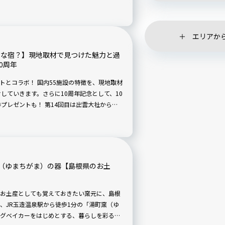
（かい たまつくり）」です。
エリアか
んな宿？】現地取材で見つけた魅力と過
0周年
ゾートとコラボ！ 国内55施設の特徴を、現地取材
していきます。さらに10周年記念として、10
プレゼントも！ 第14回目は出雲大社からも
出雲」です。
（ゆまちがま）の器【島根県のお土
お土産としても覚えておきたい窯元に、島根
、JR玉造温泉駅から徒歩1分の「湯町窯（ゆ
グベイカーをはじめとする、暮らしを彩る日