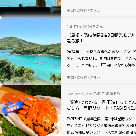
TABIZINEが現地取材した国内58施設
中国
島根県
ホテル
ル・お宿のTOP20を発表します。
ちあん
Jul. 17th, 2024
【島根・隠岐諸島2泊3日観光モデ
巡る旅！
2024年も、本格的な夏休みのシーズン
て考えられないし、国内は国内で、どこへ
る……。ではもし、「国内にいながら海外
い」場所があるなら？ 島根県の離島・隠
中国
島根県
グルメ
の場所なんです！ この記事では、東京・
スを紹介。海士町を主な拠点に、知夫村と
ホテルや観光名所、絶景アクティビティ、
TABIZINE編集部
Sep. 26th, 2023
【90秒でわかる「界 玉造」ってど
ごし方｜星野リゾート×TABIZINE1
TABIZINE10周年企画、第1弾は星野リ
をもとに90秒でわかる厳選再編集でお届け
組20名様に星野リゾート人気施設の宿泊券