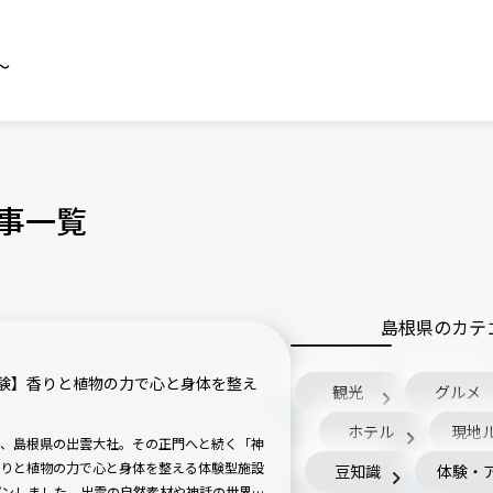
～
事一覧
島根県のカテ
験】香りと植物の力で心と身体を整え
観光
グルメ
ホテル
現地
る、島根県の出雲大社。その正門へと続く「神
りと植物の力で心と身体を整える体験型施設
豆知識
体験・
ープンしました。出雲の自然素材や神話の世界観