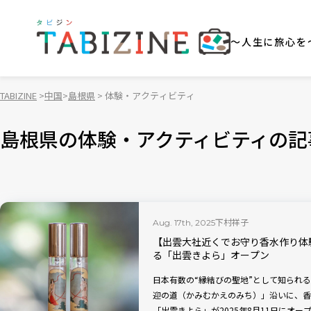
～人生に旅心を
TABIZINE
中国
島根県
体験・アクティビティ
島根県の体験・アクティビティの記
下村祥子
Aug. 17th, 2025
【出雲大社近くでお守り香水作り体
る「出雲きよら」オープン
日本有数の“縁結びの聖地”として知られ
迎の道（かみむかえのみち）」沿いに、香
「出雲きよら」が2025年8月11日にオ