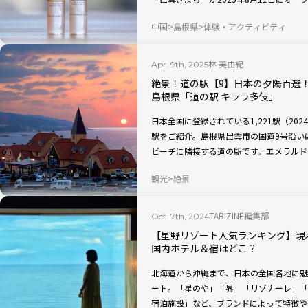
を取り入れた調香体験ができる、新スタイ
中国
島根県
体験・アクティビティ
が集う出雲の地で、自分と向き合って癒や
を提案してくれますよ。
林 美由紀
Apr. 9th, 2025
絶景！道の駅【9】日本の夕陽百選
島根県「道の駅 キララ多伎」
日本全国に登録されている1,221駅（20
駅をご紹介。島根県出雲市の国道9号沿い
ビーチに隣接する道の駅です。エメラルド
た、日本海に沈む夕陽は「日本の夕陽百選
観光
絶景
と、野生のイルカが遊びに来てくれたとき
TABIZINE編集部
Oct. 7th, 2024
【星野リゾート人気ランキング】現
国内ホテル＆宿はどこ？
北海道から沖縄まで、日本の全国各地に魅
ート。「星のや」「界」「リゾナーレ」「
宿泊施設」など、ブランドによって特徴や