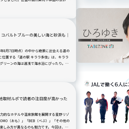
ルのウェルネススポットです。八百万の神々
しと再生を得る“感性のリトリート”となる旅
！コバルトブルーの美しい海と砂浜も｜
24年8月7日時点）の中から絶景に出会える道の
に位置する「道の駅 キララ多伎」は、キララ
グリーンの海は遠浅で海水浴にぴったり。ま
」に選定されています。スタッフさんによる
には館内放送でお知らせしてくれることも！
地取材ルポで読者の注目度が高かった
力的なホテルや温泉旅館を展開する星野リゾ
OMO（おも）」「BEB（べぶ）」「その他の
楽しみ方が異なるのも魅力です。今回は、