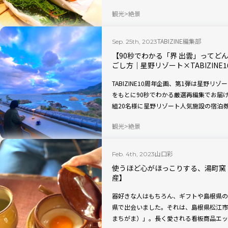
一度行きたい界”の筆頭に挙げる「界 玉造
観光
絶景
TABIZINE編集部
Sep. 25th, 2023
【90秒でわかる「界 出雲」ってど
ごし方｜星野リゾート×TABIZINE1
TABIZINE10周年企画、第1弾は星野リ
をもとに90秒でわかる厳選再編集でお届け
組20名様に星野リゾート人気施設の宿泊券
ほど近く、お詣りするのにも最適な「界 
観光
絶景
山口彩
Feb. 4th, 2023
使うほど心がほっこりする、湯町窯
産】
器好きな人はもちろん、ギフトや島根県の
県で出会いました。それは、島根県松江市
まちがま）」。長く愛される看板商品エッ