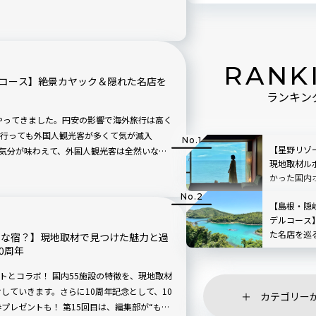
の宿泊ルポの中から、読者の関心が高かったホテ
RANK
ルコース】絶景カヤック＆隠れた名店を
ランキン
がやってきました。円安の影響で海外旅行は高く
行っても外国人観光客が多くて気が滅入
【星野リゾ
気分が味わえて、外国人観光客は全然いな
現地取材ル
岐諸島は、今まさに求めている旅先にぴったり
かった国内
羽田（大阪・伊丹）からの2泊3日モデルコー
隠岐の島町をアイランドホッピング。話題の
【島根・隠
知られざる名店を巡ってみましょう。
デルコース
た名店を巡
んな宿？】現地取材で見つけた魅力と過
0周年
ゾートとコラボ！ 国内55施設の特徴を、現地取材
していきます。さらに10周年記念として、10
カテゴリー
プレゼントも！ 第15回目は、編集部が“もう