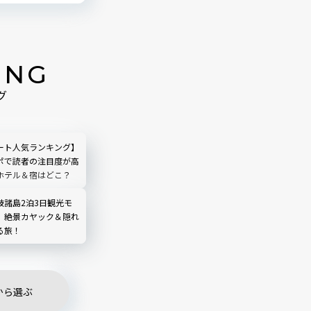
ING
グ
ート人気ランキング】
ポで読者の注目度が高
ホテル＆宿はどこ？
岐諸島2泊3日観光モ
】絶景カヤック＆隠れ
る旅！
から選ぶ