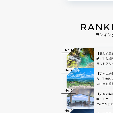
RANK
ランキン
【思わず息
峡」】入場
ラルドグリ
で絵画のよ
【天空の絶
り！】無料
の山々を望
「SUSABIN
レビュー｜
【天空の無
喫！】ケー
757mから
根」を現地