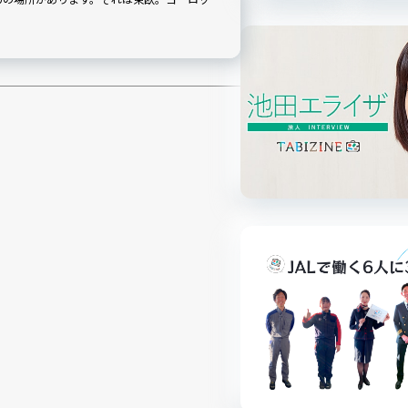
に年明けまでクリスマスマーケットが開催さ
年末年始に訪れたいチェコ・プラハの魅力をご