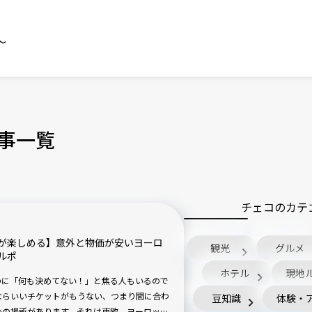
～
事一覧
チェコのカテ
が楽しめる】意外と物価が安いヨーロ
観光
グルメ
ルポ
ホテル
現地
のに「何も決めてない！」と焦る人もいるので
ならいいチケットがもうない、つまり間に合わ
豆知識
体験・
めの場所があります。それは東欧。ヨーロッパ