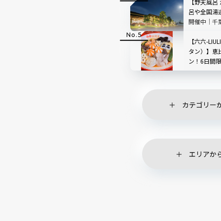
【野天風呂
呂や全国湯
開催中｜千
【六六-LIU
タン）】恵
ン！6日間
ペーンも
カテゴリー
エリアか