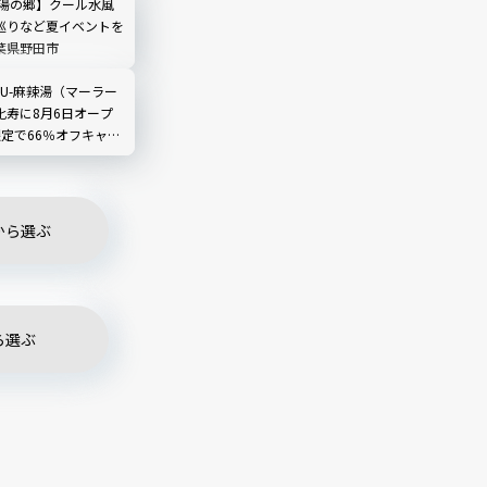
 湯の郷】クール水風
巡りなど夏イベントを
葉県野田市
LIU-麻辣湯（マーラー
比寿に8月6日オープ
限定で66％オフキャン
から選ぶ
ら選ぶ