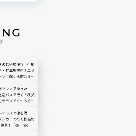
ING
グ
をのむ秘境渓谷「付知
料・駐車場無料！エメ
ーンに輝く水面はまる
う｜岐阜県中津川市
景ソファでゆった
送迎バスで行く！秩父
むテラスでくつろぐ
O TERRACE」を現地
埼玉県
料テラスで涼を満
ブルカーで行く標高約
の絶景！「cu―mo箱
レビュー