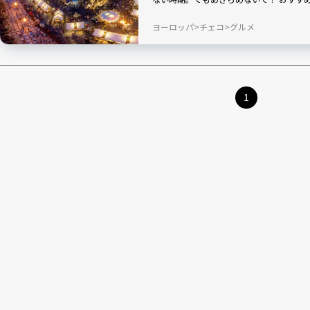
の空気も味わえて、物価も高すぎず、さら
ヨーロッパ
チェコ
グルメ
れている！？ といいことづくし。そんな
紹介します！
1