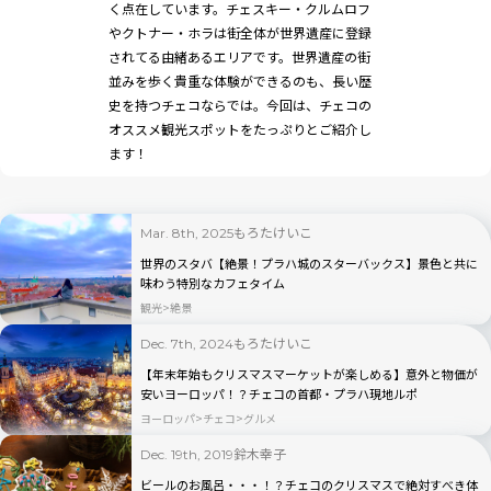
く点在しています。チェスキー・クルムロフ
やクトナー・ホラは街全体が世界遺産に登録
されてる由緒あるエリアです。世界遺産の街
並みを歩く貴重な体験ができるのも、長い歴
史を持つチェコならでは。今回は、チェコの
オススメ観光スポットをたっぷりとご紹介し
ます！
もろたけいこ
Mar. 8th, 2025
世界のスタバ【絶景！プラハ城のスターバックス】景色と共に
味わう特別なカフェタイム
観光
絶景
もろたけいこ
Dec. 7th, 2024
【年末年始もクリスマスマーケットが楽しめる】意外と物価が
安いヨーロッパ！？チェコの首都・プラハ現地ルポ
ヨーロッパ
チェコ
グルメ
鈴木幸子
Dec. 19th, 2019
ビールのお風呂・・・！？チェコのクリスマスで絶対すべき体