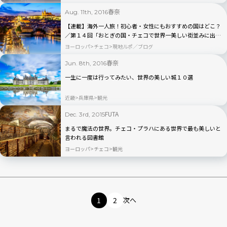
春奈
Aug. 11th, 2016
【連載】海外一人旅！初心者・女性にもおすすめの国はどこ？
／第１４回「おとぎの国・チェコで世界一美しい街並みに出会
う」
ヨーロッパ
チェコ
現地ルポ／ブログ
春奈
Jun. 8th, 2016
一生に一度は行ってみたい、世界の美しい城１０選
近畿
兵庫県
観光
FUTA
Dec. 3rd, 2015
まるで魔法の世界。チェコ・プラハにある世界で最も美しいと
言われる図書館
ヨーロッパ
チェコ
観光
1
2
次へ