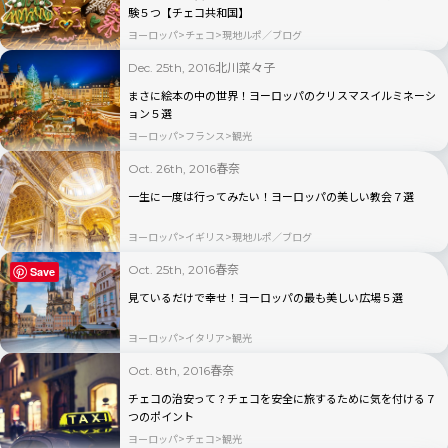
験５つ【チェコ共和国】
ヨーロッパ
チェコ
現地ルポ／ブログ
北川菜々子
Dec. 25th, 2016
まさに絵本の中の世界！ヨーロッパのクリスマスイルミネーシ
ョン５選
ヨーロッパ
フランス
観光
春奈
Oct. 26th, 2016
一生に一度は行ってみたい！ヨーロッパの美しい教会７選
ヨーロッパ
イギリス
現地ルポ／ブログ
春奈
Oct. 25th, 2016
Save
見ているだけで幸せ！ヨーロッパの最も美しい広場５選
ヨーロッパ
イタリア
観光
春奈
Oct. 8th, 2016
チェコの治安って？チェコを安全に旅するために気を付ける７
つのポイント
ヨーロッパ
チェコ
観光