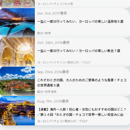
ヨーロッパ
チェコ
お土産
春奈
Jan. 3rd, 2017
一生に一度は行ってみたい、ヨーロッパの美しい温泉地５選
観光
絶景
春奈
Oct. 26th, 2016
一生に一度は行ってみたい！ヨーロッパの美しい教会７選
ヨーロッパ
イギリス
現地ルポ／ブログ
春奈
Sep. 23rd, 2016
これぞおとぎの国、大人のためのご褒美のような風景！チェコ
の世界遺産５選
観光
世界遺産
春奈
Aug. 11th, 2016
【連載】海外一人旅！初心者・女性にもおすすめの国はどこ？
／第１４回「おとぎの国・チェコで世界一美しい街並みに出会
う」
ヨーロッパ
チェコ
現地ルポ／ブログ