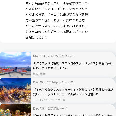
数々。特産品のチェコビールも必ず味わって
おきたいところです。他にも、ショッピング
やグルメまで、チェコにはまだ知られざる魅
力が盛りだくさん！ちょっと興味がある方
や、これから旅行にいく方まで、読めばもっ
とチェコのことが好きになる現地レポートを
お届けします！
もろたけいこ
Mar. 8th, 2025
世界のスタバ【絶景！プラハ城のスターバックス】景色と共に
味わう特別なカフェタイム
観光
絶景
もろたけいこ
Dec. 7th, 2024
【年末年始もクリスマスマーケットが楽しめる】意外と物価が
安いヨーロッパ！？チェコの首都・プラハ現地ルポ
ヨーロッパ
チェコ
グルメ
鈴木幸子
Dec. 19th, 2019
ビールのお風呂・・・！？チェコのクリスマスで絶対すべき体