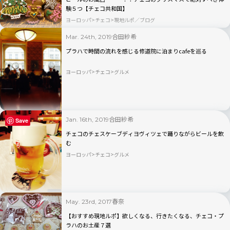
験５つ【チェコ共和国】
ヨーロッパ
チェコ
現地ルポ／ブログ
合田紗希
Mar. 24th, 2019
プラハで時間の流れを感じる修道院に泊まりcafeを巡る
ヨーロッパ
チェコ
グルメ
合田紗希
Jan. 16th, 2019
Save
チェコのチェスケーブディヨヴィツェで踊りながらビールを飲
む
ヨーロッパ
チェコ
グルメ
春奈
May. 23rd, 2017
【おすすめ現地ルポ】欲しくなる、行きたくなる、チェコ・プ
ラハのお土産７選