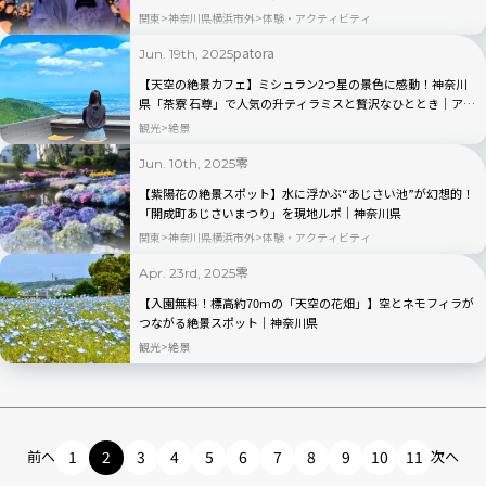
関東
神奈川県横浜市外
体験・アクティビティ
patora
Jun. 19th, 2025
【天空の絶景カフェ】ミシュラン2つ星の景色に感動！神奈川
県「茶寮 石尊」で人気の升ティラミスと贅沢なひととき｜アク
セスも紹介
観光
絶景
零
Jun. 10th, 2025
【紫陽花の絶景スポット】水に浮かぶ“あじさい池”が幻想的！
「開成町あじさいまつり」を現地ルポ｜神奈川県
関東
神奈川県横浜市外
体験・アクティビティ
零
Apr. 23rd, 2025
【入園無料！標高約70mの「天空の花畑」】空とネモフィラが
つながる絶景スポット｜神奈川県
観光
絶景
前へ
1
2
3
4
5
6
7
8
9
10
11
次へ