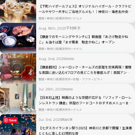
【下町ハイボールフェス】オリジナルハイボール・クラフトビ
ールやサワー片手にご当地グルメも！｜神奈川・海老名中央公
園
関東
神奈川県横浜市外
グルメ
下村祥子
Aug. 18th, 2025
【鎌倉でのモーニングやランチに】朝食屋「あさげ馳走かね
こ」＆油そば屋「まぜ蕎麦 馳走かねこ」オープン
関東
神奈川県横浜市外
ホテル
nono
Aug. 2nd, 2025
【鎌倉観光】シャーロック・ホームズの部屋を忠実再現！優雅
な英国に迷い込む4フロアの見どころを徹底ルポ｜英国アンテ
ィーク博物館BAM鎌倉
関東
神奈川県横浜市外
体験・アクティビティ
nono
Jul. 25th, 2025
【日本初上陸】映画のような空間が広がる「ソフィア・ローレ
ンレストラン 鎌倉」併設のフードコートおすすめメニューまで
丸ごと現地ルポ！
関東
神奈川県横浜市外
グルメ
Mari.M
Jul. 3rd, 2025
Save
【七夕スカイランタン祭り2025】神奈川と京都で開催！生演奏
とともに楽しむ幻想的な夜