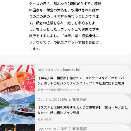
クセスの良さ。都心から2時間足らずで、箱根
の温泉も、鎌倉の大仏も、水揚げされたばか
りの江の島のしらす丼も味わうことができま
す。都会の喧騒を忘れ、癒しを求めるもよ
し、ちょっとしたリフレッシュで週末にプチ
旅行をするもよし。「神奈川県・横浜市外エ
リアならでは」の観光スポット情報をお届け
します。
kurisencho
Nov. 13th, 2025
【神奈川県・相模原】揚げたて、メガサイズなど「オギノパ
ン」のレトロなパンでタイムスリップ！本社直売店＆工場見学
へ行ってみた！
関東
神奈川県横浜市外
お土産
TABIZINE編集部
Oct. 3rd, 2025
【ススキと温泉を満喫する大人のご褒美旅】「箱根・芦ノ湖 は
なをり」秋の宿泊プラン登場
観光
絶景
TABIZINE編集部
Sep. 9th, 2025