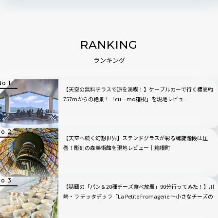
RANKING
ランキング
【天空の無料テラスで涼を満喫！】ケーブルカーで行く標高約
757mからの絶景！「cu―mo箱根」を現地レビュー
【天空へ続く幻想世界】ステンドグラスが彩る螺旋階段は圧
巻！彫刻の森美術館を現地レビュー｜箱根町
【話題の「パン＆20種チーズ食べ放題」90分行ってみた！】川
崎・ラ チッタデッラ「La Petite Fromagerie 〜小さなチーズの
店〜」