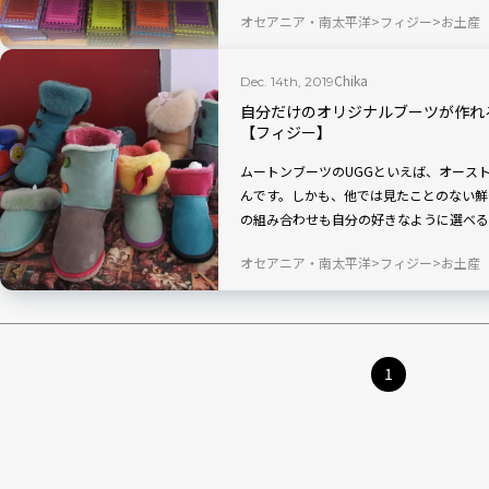
そんなキャッサバを使ったチップスやクッ
オセアニア・南太平洋
フィジー
お土産
帰ってからもフィジーの思い出に浸れます
Chika
Dec. 14th, 2019
自分だけのオリジナルブーツが作れ
【フィジー】
ムートンブーツのUGGといえば、オース
んです。しかも、他では見たことのない鮮
の組み合わせも自分の好きなように選べる
には、「UGG FIJI」と入るのでレア
オセアニア・南太平洋
フィジー
お土産
いブーツですよ。
1