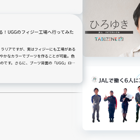
キーをはじめとしたお土産をご紹介。日本に
よ。
る！UGGのフィジー工場へ行ってみた
トラリアですが、実はフィジーにも工場がある
やかなカラーでブーツを作ることが可能。色
のです。さらに、ブーツ背面の「UGG」ロゴ
感も満載。フィジーに行ったら、ぜひオーダーした