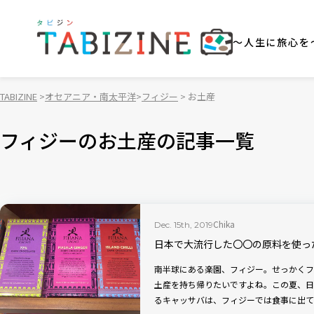
～人生に旅心を
TABIZINE
オセアニア・南太平洋
フィジー
お土産
フィジーのお土産の記事一覧
Chika
Dec. 15th, 2019
日本で大流行した〇〇の原料を使っ
南半球にある楽園、フィジー。せっかくフ
土産を持ち帰りたいですよね。この夏、日
るキャッサバは、フィジーでは食事に出て