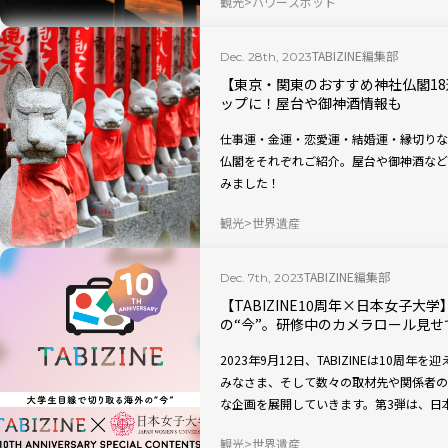
観光
パワースポット
TABIZINE編集部
Dec. 28th, 2023
【東京・関東のおすすめ神社仏閣1
ップに！屋台や御神酒情報も
仕事運・金運・恋愛運・結婚運・縁切りな
仏閣をそれぞれご紹介。屋台や御神酒など
みました！
観光
世界遺産
TABIZINE編集部
Dec. 7th, 2023
【TABIZINE10周年×日本女子
の“今”。研修中のカメラロール見せ
2023年9月12日、TABIZINEは10
みなさま、そして数々の取材先や関係者の
な企画を展開していきます。第3弾は、日
際文化学部では、1年生から約2週間の海
観光
世界遺産
通して、大学1年生ならではのみずみずし