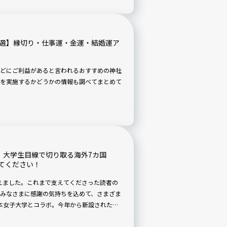
8選】縁切り・仕事運・金運・結婚運ア
どにご利益があると言われるおすすめの神社
を実施するかどうかの情報も調べてまとめて
大学】大学生目線で切り取る海外7カ国
てください！
周年を迎えました。これまで支えてくださった読者の
みなさまに感謝の気持ちを込めて、さまざま
本女子大学とコラボ。今年から新設された国
外研修で他国の言語や文化を学びます。研修を
い感性で切り取られた海外の“今”をお届けし