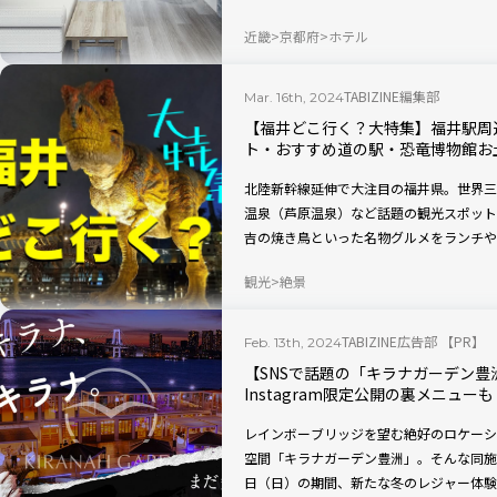
2024年春に新たにビューバスとインナー
近畿
京都府
ホテル
生します。
TABIZINE編集部
Mar. 16th, 2024
【福井どこ行く？大特集】福井駅周
ト・おすすめ道の駅・恐竜博物館お
北陸新幹線延伸で大注目の福井県。世界三
温泉（芦原温泉）など話題の観光スポット
吉の焼き鳥といった名物グルメをランチや
土産をゲットすれば間違いなしの福井旅に
観光
絶景
に」は3月20日に漁が終了（各店舗在庫
月まで！ 北陸応援割期間中に、お見逃し
TABIZINE広告部 【PR】
Feb. 13th, 2024
【SNSで話題の「キラナガーデン
Instagram限定公開の裏メニューも
レインボーブリッジを望む絶好のロケーシ
空間「キラナガーデン豊洲」。そんな同施設で
日（日）の期間、新たな冬のレジャー体験