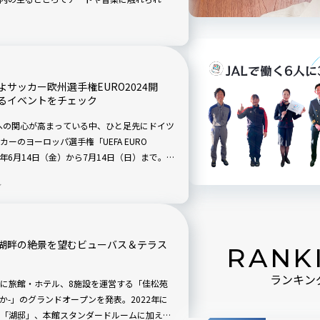
クフルトで楽しめるさまざまな文化イベント
サッカー欧州選手権EURO2024開
るイベントをチェック
ツへの関心が高まっている中、ひと足先にドイツ
のヨーロッパ選手権「UEFA EURO
24年6月14日（金）から7月14日（日）まで。
ですが、実はスタジアムまで行かなくても、
ィ
る熱気や試合を楽しむことができるのです。
カーフェスティバル」を紹介します。
】湖畔の絶景を望むビューバス＆テラス
RANK
」
ランキン
に旅館・ホテル、8施設を運営する「佳松苑
うか-」のグランドオープンを発表。2022年に
「湖邸」、本館スタンダードルームに加え、