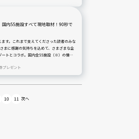
リカ・ボストン、オーストラリア・シドニ
ーロッパからアジアまで、7カ国の最前線の
ト】国内55施設すべて現地取材！90秒で
周年を迎えます。これまで支えてくださった読者のみな
さまに感謝の気持ちを込めて、さまざまな企
ゾートとコラボ。国内全55施設（※）の情報
人気10施設の宿泊券プレゼントも！ ※改装
券プレゼント
改装休館に入る「OMO7高知」は除きます。
10
11
次へ