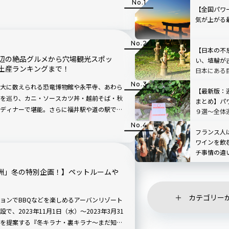
テラスを備えた「コンセプトルーム」5室が誕
【全国パワ
気が上がる
【日本の不
辺の絶品グルメから穴場観光スポッ
い、埴輪が
土産ランキングまで！
日本にある
大に数えられる恐竜博物館や永平寺、あわら
【最新版：
を巡り、カニ・ソースカツ丼・越前そば・秋
まとめ】パ
ディナーで堪能。さらに福井駅や道の駅でお
９選〜全体
なるはずです。 福井の冬の風物詩「越前が
愛運などア
がなくなり次第終了）、「水羊かん」の販売は3
フランス人
ワインを飲
なく。
チ事情の違
豊洲」冬の特別企画！】ペットルームや
カテゴリー
ョンでBBQなどを楽しめるアーバンリゾート
、2023年11月1日（水）～2023年3月31
を提案する『冬キラナ・裏キラナ～まだ知ら