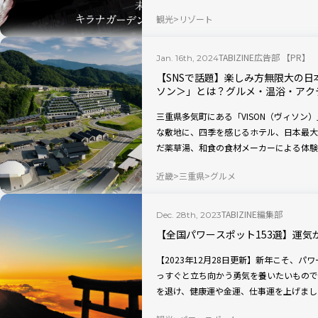
ない未体験のキラナガーデンへの招待～』
観光
リゾート
Instagram限定で公開されるシークレ
る、この時期だけの特別な企画をご紹介し
TABIZINE広告部 【PR】
Jan. 16th, 2024
【SNSで話題】楽しみ方無限大の日
ソン＞」とは？グルメ・温浴・アク
三重県多気町にある「VISON（ヴィソン）
な敷地に、四季を感じるホテル、日本最大
だ薬草湯、和食の食材メーカーによる体験
かした飲食店舗、オーガニック農園など、
近畿
三重県
グルメ
す。三重の豊かな自然や暮らし、四季の移
えない特別な体験を楽しめますよ。
TABIZINE編集部
Dec. 28th, 2023
【全国パワースポット153選】運気
【2023年12月28日更新】新年こそ、
っすぐと立ち向かう勇気を養いたいもので
を退け、健康運や金運、仕事運を上げまし
ワースポット153カ所をまとめました。