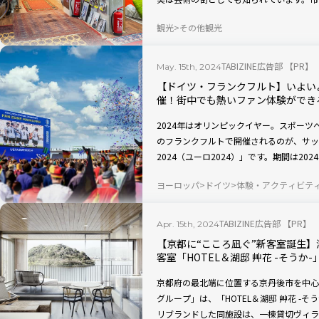
文化イベントも目白押し。今回は、フラン
観光
その他観光
を紹介します。
TABIZINE広告部 【PR】
May. 15th, 2024
【ドイツ・フランクフルト】いよいよ
催！街中でも熱いファン体験ができ
2024年はオリンピックイヤー。スポー
のフランクフルトで開催されるのが、サッカー
2024（ユーロ2024）」です。期間は20
スタジアムで観戦するのも素晴らしい体験
ヨーロッパ
ドイツ
体験・アクティビテ
フランクフルトの街中でサッカーを応援す
マイン川沿いで開催されるイベント「サッ
TABIZINE広告部 【PR】
Apr. 15th, 2024
【京都に“こころ凪ぐ”新客室誕生
客室「HOTEL＆湖邸 艸花 -そうか-
京都府の最北端に位置する京丹後市を中心
グループ」は、「HOTEL＆湖邸 艸花 -そ
リブランドした同施設は、一棟貸切ヴィラ