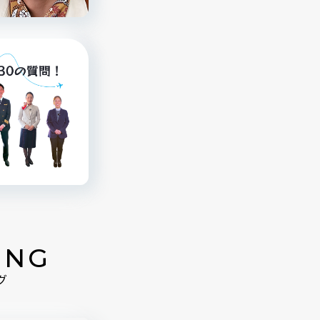
ING
グ