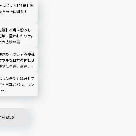
ースポット153選】運
最強神社仏閣も！
思議】本当は恐ろし
古墳に置かれたワケ。
巨大古墳の謎
運気がアップする神社
ワフルな日本の神社３
運や仕事運、金運、恋
ップさせたい運気別〜
はランチでも躊躇せず
む〜日本とパリ、ラン
い〜
から選ぶ