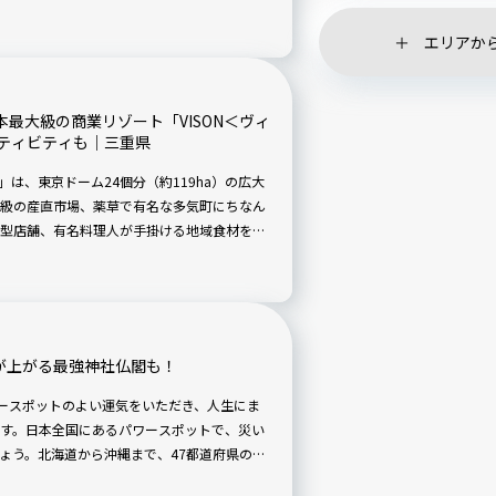
を開催中です。併設レストランにて
ットメニューも登場！ そんな同施設で開催され
エリアか
ます。
本最大級の商業リゾート「VISON＜ヴィ
ティビティも｜三重県
」は、東京ドーム24個分（約119ha）の広大
級の産直市場、薬草で有名な多気町にちなん
型店舗、有名料理人が手掛ける地域食材を活
約70店舗が出店する大型商業リゾート施設で
り変わりを肌で感じながら、ここでしか味わ
が上がる最強神社仏閣も！
パワースポットのよい運気をいただき、人生にま
す。日本全国にあるパワースポットで、災い
ょう。北海道から沖縄まで、47都道府県のパ
読者の注目度によるランキングも紹介します。