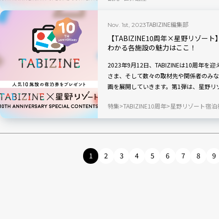
ます。イギリス・オックスフォード、アメ
ー、フランス、ベトナム、台湾、韓国。ヨ
TABIZINE編集部
Nov. 1st, 2023
様子を、現地からリポートします。
【TABIZINE10周年×星野リゾー
わかる各施設の魅力はここ！
2023年9月12日、TABIZINEは10
さま、そして数々の取材先や関係者のみな
画を展開していきます。第1弾は、星野リ
をすべて現地取材でお届けしていきます。
特集
TABIZINE10周年
星野リゾート宿泊
休館中の「界熱海」、2023年10月から
1
2
3
4
5
6
7
8
9