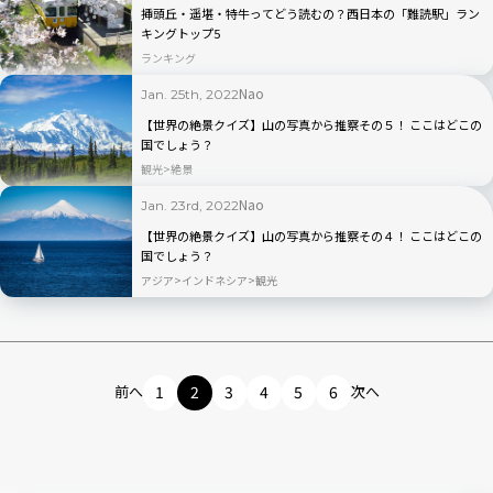
挿頭丘・遥堪・特牛ってどう読むの？西日本の「難読駅」ラン
キングトップ5
ランキング
Nao
Jan. 25th, 2022
【世界の絶景クイズ】山の写真から推察その５！ ここはどこの
国でしょう？
観光
絶景
Nao
Jan. 23rd, 2022
【世界の絶景クイズ】山の写真から推察その４！ ここはどこの
国でしょう？
アジア
インドネシア
観光
前へ
1
2
3
4
5
6
次へ