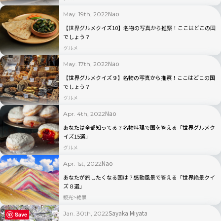
Nao
May. 19th, 2022
【世界グルメクイズ10】名物の写真から推察！ここはどこの国
でしょう？
グルメ
Nao
May. 17th, 2022
【世界グルメクイズ９】名物の写真から推察！ここはどこの国
でしょう？
グルメ
Nao
Apr. 4th, 2022
あなたは全部知ってる？名物料理で国を答える「世界グルメク
イズ15選」
グルメ
Nao
Apr. 1st, 2022
あなたが旅したくなる国は？感動風景で答える「世界絶景クイ
ズ８選」
観光
絶景
Sayaka Miyata
Jan. 30th, 2022
Save