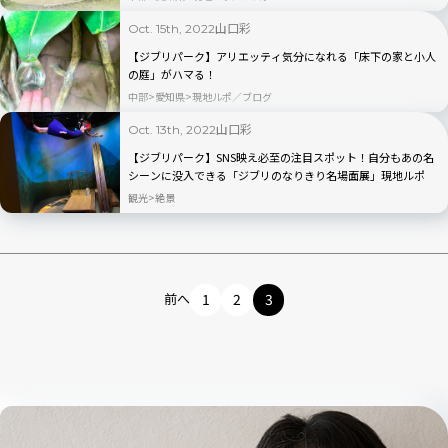
山口彩
Oct. 15th, 2022
【ジブリパーク】アリエッティ気分になれる「床下の家と小人
の庭」がハマる！
中部
愛知県
現地ルポ／ブログ
山口彩
Oct. 13th, 2022
【ジブリパーク】SNS映え必至の注目スポット！自分もあの名
シーンに没入できる「ジブリのなりきり名場面展」現地ルポ
観光
絶景
前へ
1
2
3