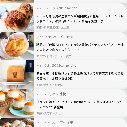
kurisencho
Mar. 18th, 2021
チーズ好き必見の生食パンが期間限定で登場！「スチームブレ
ッドエビス」の第1弾プレミアム商品を実食ルポ
関東
東京都23区
お土産
Yui Imai
Mar. 13th, 2021
話題の「台湾メロンパン」実は“香港パイナップルパン”？台北
の人気店で食べてみたら・・・
アジア
台湾
グルメ／夜市
kurisencho
Mar. 8th, 2021
名古屋駅「本間製パン」の最上級食パンで喫茶店文化をおうち
で実現！【お取り寄せOK】
中部
愛知県
お土産
小梅
Mar. 7th, 2021
ブランド初！「生クリーム専門店 milk」に贅沢すぎる“生クリ
ームパン”が新登場
近畿
大阪府
グルメ
下村祥子
Mar. 6th, 2021