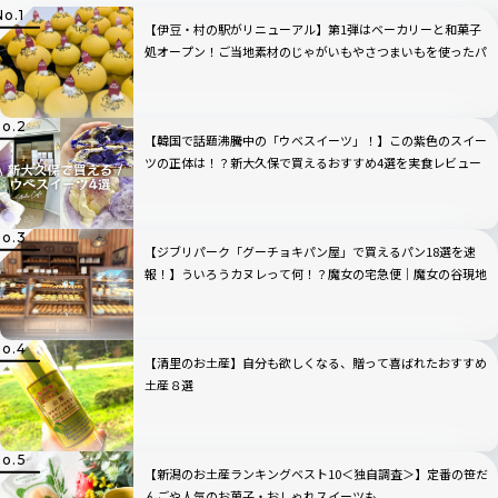
【伊豆・村の駅がリニューアル】第1弾はベーカリーと和菓子
処オープン！ご当地素材のじゃがいもやさつまいもを使ったパ
ン・スイーツが新登場
【韓国で話題沸騰中の「ウベスイーツ」！】この紫色のスイー
ツの正体は！？新大久保で買えるおすすめ4選を実食レビュー
【ジブリパーク「グーチョキパン屋」で買えるパン18選を速
報！】ういろうカヌレって何！？魔女の宅急便｜魔女の谷現地
ルポ
【清里のお土産】自分も欲しくなる、贈って喜ばれたおすすめ
土産８選
【新潟のお土産ランキングベスト10＜独自調査＞】定番の笹だ
んごや人気のお菓子・おしゃれスイーツも