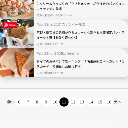
生クリームたっぷりの「マリトォツォ」が吉祥寺のパンビュッ
フェランチに登場
関東
東京都23区外
グルメ
ロザンベール葉
Feb. 26th, 2021
Save
京都・錦市場の老舗が作るユニークな新作＆季節限定パン・ス
イーツ３選【お取り寄せOK】
近畿
京都府
お土産
kurisencho
Feb. 22nd, 2021
ドイツの菓子パンでモーニング！？名古屋駅のベーカリー「カ
スカード」で発見した隠れ名物
中部
愛知県
お土産
前へ
6
7
8
9
10
11
12
13
14
15
16
次へ