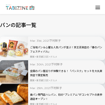
パンの記事一覧
下村祥子
Mar. 31st, 2021
ご当地パン＆心躍る人気パンが並ぶ！京王百貨店の「春のパン
フェスティバル」
関東
東京都23区
グルメ
下村祥子
Mar. 30th, 2021
全国のパン屋巡りが体験できる！「パンスク」セットを大丸東
京店で限定販売
関東
東京都23区
グルメ
下村祥子
Mar. 25th, 2021
食パン専門店ハレパン、初の“プレミアム”がコンセプトの表参
道店オープン！
関東
東京都23区
グルメ