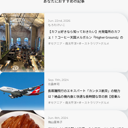
あなたにおすすめの記事
Jun. 22nd, 2026
もろたけいこ
【カフェ好きなら知っておきたい】元発電所のカフ
ェ！？コーヒー天国メルボルン『Higher Ground』の
飲み比べセットと心地よいざわめき｜オーストラリア
オセアニア・南太平洋
オーストラリア
グルメ
Sep. 11th, 2024
北島幸司
長距離飛行のエキスパート「カンタス航空」の魅力
は？絶品の機内食と快適な長時間な空の旅【搭乗ル
ポ】
オセアニア・南太平洋
オーストラリア
グルメ
Jun. 8th, 2024
梅山富美子