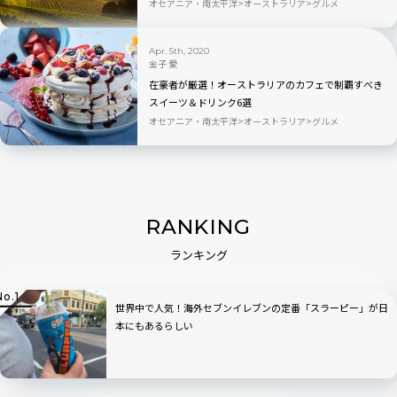
オセアニア・南太平洋
オーストラリア
グルメ
Apr. 5th, 2020
金子 愛
在豪者が厳選！オーストラリアのカフェで制覇すべき
スイーツ＆ドリンク6選
オセアニア・南太平洋
オーストラリア
グルメ
RANKING
ランキング
世界中で人気！海外セブンイレブンの定番「スラーピー」が日
本にもあるらしい