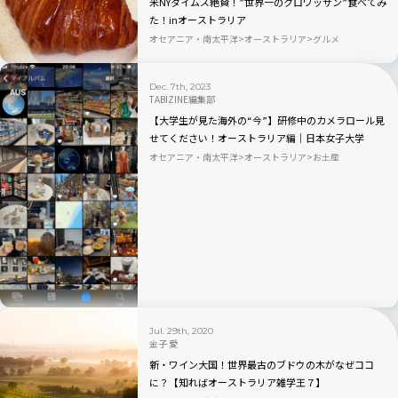
米NYタイムズ絶賛！”世界一のクロワッサン”食べてみ
た！inオーストラリア
オセアニア・南太平洋
オーストラリア
グルメ
Dec. 7th, 2023
TABIZINE編集部
【大学生が見た海外の“今”】研修中のカメラロール見
せてください！オーストラリア編｜日本女子大学
×TABIZINE10周年
オセアニア・南太平洋
オーストラリア
お土産
Jul. 29th, 2020
金子 愛
新・ワイン大国！世界最古のブドウの木がなぜココ
に？【知ればオーストラリア雑学王７】