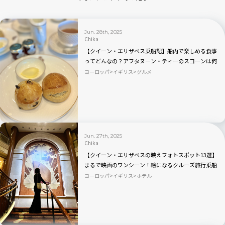
Jun. 28th, 2025
Chika
【クイーン・エリザベス乗船記】船内で楽しめる食事
ってどんなの？アフタヌーン・ティーのスコーンは何
度でも食べたい！
ヨーロッパ
イギリス
グルメ
Jun. 27th, 2025
Chika
【クイーン・エリザベスの映えフォトスポット13選】
まるで映画のワンシーン！絵になるクルーズ旅行乗船
記
ヨーロッパ
イギリス
ホテル