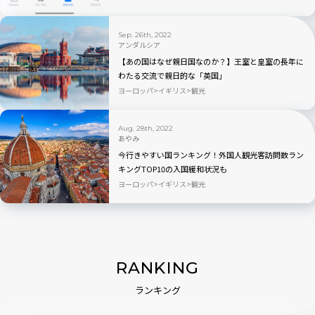
Sep. 26th, 2022
アンダルシア
【あの国はなぜ親日国なのか？】王室と皇室の長年に
わたる交流で親日的な「英国」
ヨーロッパ
イギリス
観光
Aug. 28th, 2022
あやみ
今行きやすい国ランキング！外国人観光客訪問数ラン
キングTOP10の入国緩和状況も
ヨーロッパ
イギリス
観光
RANKING
ランキング