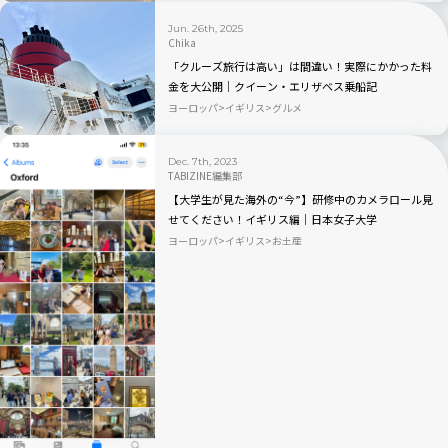
Jun. 26th, 2025
Chika
「クルーズ旅行は高い」は間違い！実際にかかった料
金を大公開｜クイーン・エリザベス乗船記
ヨーロッパ
イギリス
グルメ
Dec. 7th, 2023
TABIZINE編集部
【大学生が見た海外の“今”】研修中のカメラロール見
せてください！イギリス編｜日本女子大学
×TABIZINE10周年
ヨーロッパ
イギリス
お土産