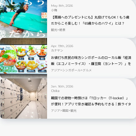
May. 8th, 2026
小梅
【両親へのプレゼントにも】丸投げでもOK！もう歳
だからこそ楽しむ！「65歳からのハワイ」とは？
観光
絶景
Apr. 19th, 2026
カナヤン
お値打ち庶民の味方シンガポールのローカル飯「経済
飯（エコノミーライス）・醸豆腐（ヨントーフ）」を
探ってみよう
アジア
シンガポール
グルメ
Jan. 16th, 2026
Chika
韓国での荷物一時預けは「Tロッカー（T-locker）」
が便利！アプリで空き確認＆予約もできる｜旅ライタ
ーの裏技・愛用品教えます
アジア
韓国
観光