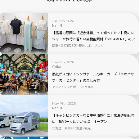
Jul. 18th, 2026
Mari.M
【猛暑の原因は「近赤外線」って知ってた？】夏のレ
ジャーや旅行に着たい高機能素材「SOLAMENT」のア
パレルが続々登場
関東
東京都23区
現地ルポ／ブログ
Jun. 8th, 2026
Chika
熱気がスゴい！シンガポールのホーカーズ「ラオパサ
ホーカーセンター」の楽しみ方
アジア
シンガポール
グルメ
May. 16th, 2026
Mari.M
【キャンピングカーなど車中泊旅行に】北海道新冠町
に「RVパークにいかっぷ」オープン
北海道・東北
北海道
観光