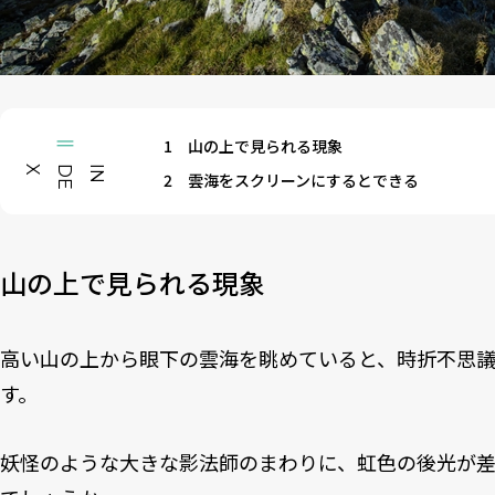
1
山の上で見られる現象
X
I
N
D
E
2
雲海をスクリーンにするとできる
山の上で見られる現象
高い山の上から眼下の雲海を眺めていると、時折不思
す。
妖怪のような大きな影法師のまわりに、虹色の後光が差