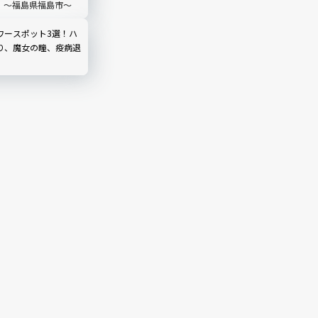
里」〜福島県福島市〜
ワースポット3選！ハ
り、魔女の瞳、疫病退