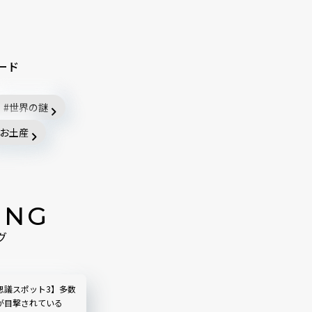
ード
世界の謎
お土産
ING
グ
思議スポット3】多数
が目撃されている