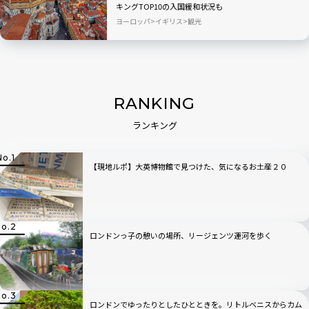
キングTOP10の入国緩和状況も
ヨーロッパ
イギリス
観光
RANKING
ランキング
【現地ルポ】大英博物館で見つけた、気になるお土産２０
ロンドンっ子の憩いの場所、リージェンツ運河を歩く
ロンドンでゆったりとしたひとときを。リトルベニスからカム