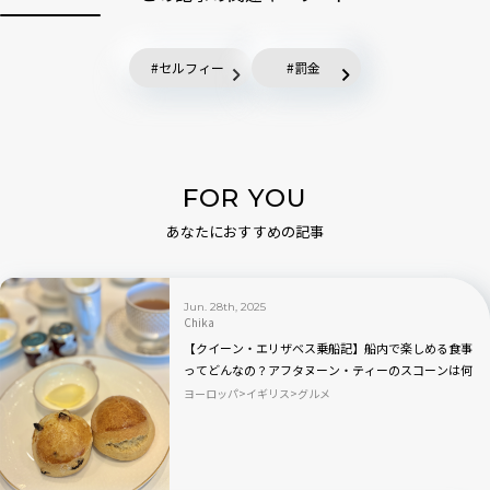
セルフィー
罰金
FOR YOU
あなたにおすすめの記事
Jun. 28th, 2025
Chika
【クイーン・エリザベス乗船記】船内で楽しめる食事
ってどんなの？アフタヌーン・ティーのスコーンは何
度でも食べたい！
ヨーロッパ
イギリス
グルメ