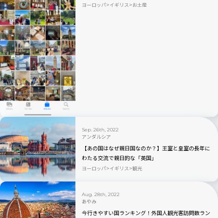
×TABIZINE10周年
ヨーロッパ
イギリス
お土産
Sep. 26th, 2022
アンダルシア
【あの国はなぜ親日国なのか？】王室と皇室の長年に
わたる交流で親日的な「英国」
ヨーロッパ
イギリス
観光
Aug. 28th, 2022
あやみ
今行きやすい国ランキング！外国人観光客訪問数ラン