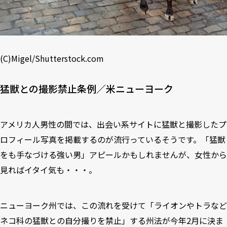
(C)
Migel
/
Shutterstock.com
猛獣との撮影禁止条例／米ニューヨーク
アメリカ人男性の間では、出会い系サイトに猛獣と撮影したプ
ロフィール写真を掲載するのが流行っているそうです。「猛獣
をも手なづける強い男」アピールかもしれませんが、女性から
見ればイタイ気も・・・。
ニューヨーク州では、この流れを受けて「ライオンやトラなど
ネコ科の猛獣との自分撮りを禁止」する州法が今年2月に決ま