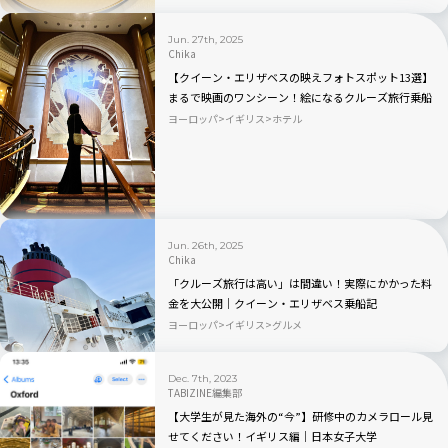
Jun. 27th, 2025
Chika
【クイーン・エリザベスの映えフォトスポット13選】
まるで映画のワンシーン！絵になるクルーズ旅行乗船
記
ヨーロッパ
イギリス
ホテル
Jun. 26th, 2025
Chika
「クルーズ旅行は高い」は間違い！実際にかかった料
金を大公開｜クイーン・エリザベス乗船記
ヨーロッパ
イギリス
グルメ
Dec. 7th, 2023
TABIZINE編集部
【大学生が見た海外の“今”】研修中のカメラロール見
せてください！イギリス編｜日本女子大学