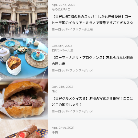
Apr. 22nd, 2025
もろたけいこ
【世界に6店舗のみのスタバ！しかも元郵便局】コー
ヒー王国のイタリア・ミラノで豪華ですごすぎるスタ
バ実録ルポ｜限定グッズも
ヨーロッパ
イタリア
お土産
Oct. 5th, 2023
ロザンベール葉
【ローマ・ナポリ・プロヴァンス】忘れられない朝食
の思い出
ヨーロッパ
フランス
グルメ
Jan. 21st, 2022
Nao
【世界グルメクイズ８】名物の写真から推察！ここは
どこの国でしょう？
ヨーロッパ
イタリア
グルメ
Apr. 24th, 2021
小梅