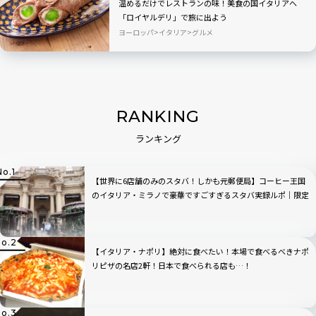
温めるだけでレストランの味！美食の国イタリアへ
「ロイヤルデリ」で旅に出よう
ヨーロッパ
イタリア
グルメ
RANKING
ランキング
【世界に6店舗のみのスタバ！しかも元郵便局】コーヒー王国
のイタリア・ミラノで豪華ですごすぎるスタバ実録ルポ｜限定
グッズも
【イタリア・ナポリ】絶対に食べたい！本場で食べるべきナポ
リピザの名店2軒！日本で食べられる店も…！