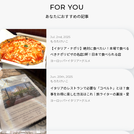
FOR YOU
あなたにおすすめの記事
Jul. 2nd, 2025
もろたけいこ
【イタリア・ナポリ】絶対に食べたい！本場で食べる
べきナポリピザの名店2軒！日本で食べられる店
も…！
ヨーロッパ
イタリア
グルメ
Jun. 20th, 2025
もろたけいこ
イタリアのレストランで必要な「コペルト」とは？食
事をお得に楽しむ方法はこれ｜旅ライターの裏技・愛
用品教えます
ヨーロッパ
イタリア
グルメ