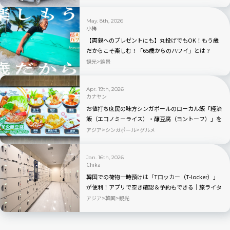
May. 8th, 2026
小梅
【両親へのプレゼントにも】丸投げでもOK！もう歳
だからこそ楽しむ！「65歳からのハワイ」とは？
観光
絶景
Apr. 19th, 2026
カナヤン
お値打ち庶民の味方シンガポールのローカル飯「経済
飯（エコノミーライス）・醸豆腐（ヨントーフ）」を
探ってみよう
アジア
シンガポール
グルメ
Jan. 16th, 2026
Chika
韓国での荷物一時預けは「Tロッカー（T-locker）」
が便利！アプリで空き確認＆予約もできる｜旅ライタ
ーの裏技・愛用品教えます
アジア
韓国
観光