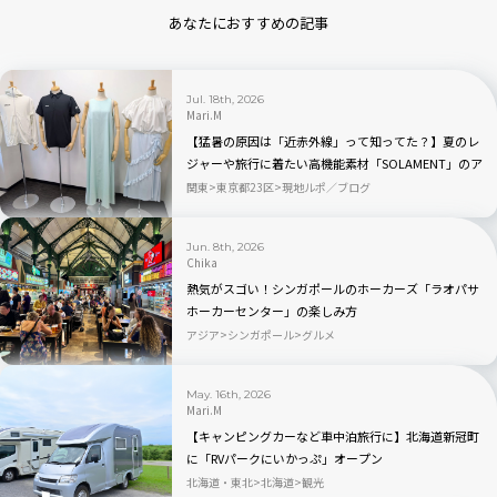
あなたにおすすめの記事
Jul. 18th, 2026
Mari.M
【猛暑の原因は「近赤外線」って知ってた？】夏のレ
ジャーや旅行に着たい高機能素材「SOLAMENT」のア
パレルが続々登場
関東
東京都23区
現地ルポ／ブログ
Jun. 8th, 2026
Chika
熱気がスゴい！シンガポールのホーカーズ「ラオパサ
ホーカーセンター」の楽しみ方
アジア
シンガポール
グルメ
May. 16th, 2026
Mari.M
【キャンピングカーなど車中泊旅行に】北海道新冠町
に「RVパークにいかっぷ」オープン
北海道・東北
北海道
観光