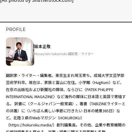
PROFILE
坂本正敬
Masayoshi Sakamoto 翻訳家／ライター
翻訳家・ライター・編集者。東京生まれ埼玉育ち。成城大学文芸学部
芸術学科卒。現在は、家族と富山に在住。小学館〈HugKum〉など、
在京の出版社および新聞社の媒体、ならびに〈PATEK PHILIPPE
INTERNATIONAL MAGAZINE〉など海外の媒体に日本語と英語で寄稿す
る。 訳書に〈クールジャパン一般常識〉、著書（TABIZINEライターと
の共著）に〈いちばん美しい季節に行きたい 日本の絶景365日〉な
ど。北陸３県のWebマガジン〈HOKUROKU〉
（
https://hokuroku.media/
）創刊編集長。その他、企業や教育機関の
広報誌編集長も務める。文筆・編集に関する受賞歴も多数。