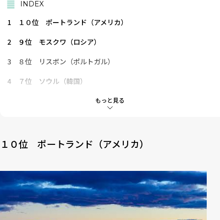
INDEX
1
１０位 ポートランド（アメリカ）
2
９位 モスクワ（ロシア）
3
８位 リスボン（ポルトガル）
4
７位 ソウル（韓国）
5
６位 ピストイア（イタリア）
もっと見る
6
５位 オフリド（マケドニア）
7
４位 メリダ（メキシコ）
１０位 ポートランド（アメリカ）
8
３位 ロサンゼルス（アメリカ）
9
２位 ケープタウン（南アフリカ）
10
１位 ボルドー（フランス）