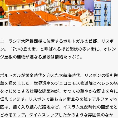
ユーラシア大陸最西端に位置するポルトガルの首都、リスボ
ン。「7つの丘の街」と呼ばれるほど起伏の多い街に、オレン
ジ屋根の建物が連なる風景は情緒たっぷり。
ポルトガルが黄金時代を迎えた大航海時代、リスボンの街も栄
華を極めました。世界遺産のジェロニモス修道院とベレンの塔
をはじめとする壮麗な建築物が、かつての華やかな歴史を今に
伝えています。リスボンで最も古い街並みを残すアルファマ地
区は、細く入り組んだ路地など、イスラム支配時代の面影をと
どめるエリア。タイムスリップしたかのような雰囲気のなか