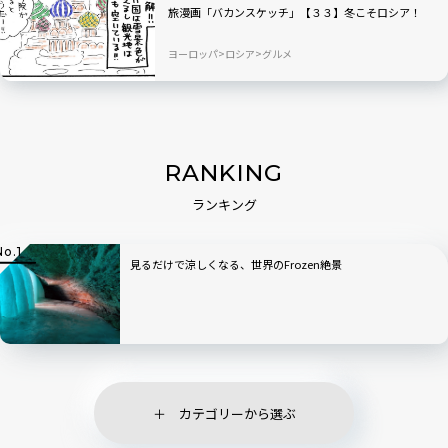
旅漫画「バカンスケッチ」【３３】冬こそロシア！
ヨーロッパ
ロシア
グルメ
RANKING
ランキング
見るだけで涼しくなる、世界のFrozen絶景
カテゴリーから選ぶ