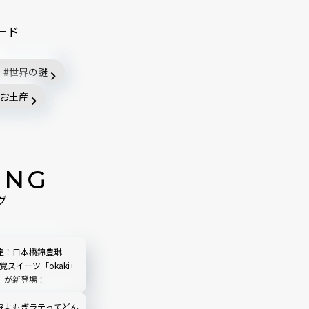
ード
世界の謎
お土産
ING
グ
定！日本橋錦豊琳
覚スイーツ「okaki+
」が新登場！
酵よもぎラテってどん