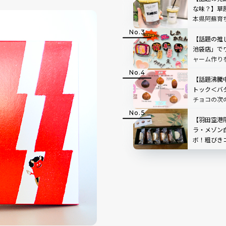
な味？】草
本県阿蘇育
店「BETWEE
STAND」
【話題の推し
TOP3も
池袋店」で
ャーム作り
き”を形に
人も夢中
【話題沸騰
トック＜バ
チョコの次
レ！？王道
せ！
【羽田空港
ラ・メゾン
ボ！粗びき
の「カフェ