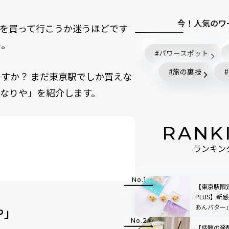
今！人気のワ
を買って行こうか迷うほどです
の。
パワースポット
旅の裏技
すか？ まだ東京駅でしか買えな
なりや」を紹介します。
RANK
」
ランキン
【東京駅限
PLUS】新感
あんバター
や」
【話題の発