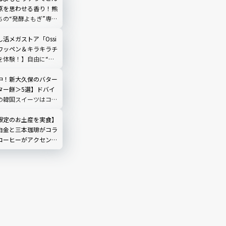
原を思わせる香り！熊
ちの“発酵よもぎ”専門
N by THE YOMOGI
渋谷にオープン！人気
活メガストア「Ossi
ワッペン＆キラキラチ
を体験！】自由に“好
できる推しグッズに大
中！新大久保のバター
ター餅＞5選】ドバイ
の韓国スイーツはコ
から個性派まで全部見
限定のお土産を実食】
白金と三本珈琲がコラ
コーヒーがアクセント
ショコラウィッチ」