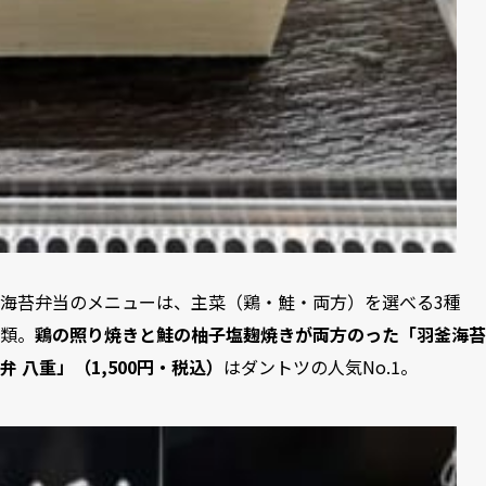
海苔弁当のメニューは、主菜（鶏・鮭・両方）を選べる3種
類。
鶏の照り焼きと鮭の柚子塩麹焼きが両方のった「羽釜海苔
弁 八重」（1,500円・税込）
はダントツの人気No.1。