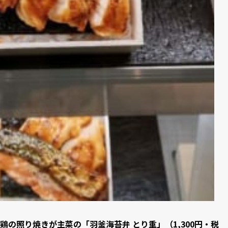
鶏の照り焼きが主菜の「羽釜海苔弁 とり重」（1,300円・税