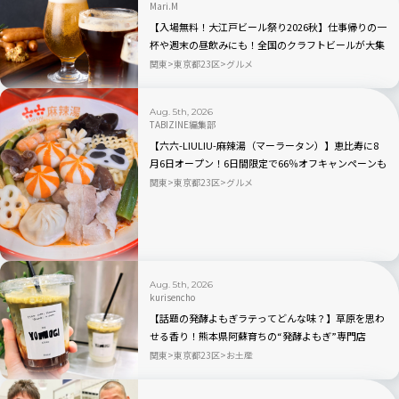
Mari.M
【入場無料！大江戸ビール祭り2026秋】仕事帰りの一
杯や週末の昼飲みにも！全国のクラフトビールが大集
合｜品川
関東
東京都23区
グルメ
Aug. 5th, 2026
TABIZINE編集部
【六六-LIULIU-麻辣湯（マーラータン）】恵比寿に8
月6日オープン！6日間限定で66％オフキャンペーンも
関東
東京都23区
グルメ
Aug. 5th, 2026
kurisencho
【話題の発酵よもぎラテってどんな味？】草原を思わ
せる香り！熊本県阿蘇育ちの“発酵よもぎ”専門店
「BETWEEN by THE YOMOGI STAND」渋谷にオープ
関東
東京都23区
お土産
ン！人気TOP3も