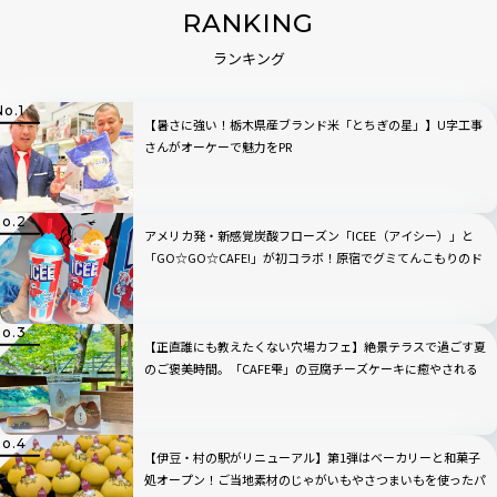
RANKING
ランキング
【暑さに強い！栃木県産ブランド米「とちぎの星」】U字工事
さんがオーケーで魅力をPR
アメリカ発・新感覚炭酸フローズン「ICEE（アイシー）」と
「GO☆GO☆CAFE!」が初コラボ！原宿でグミてんこもりのド
リンクをチェック
【正直誰にも教えたくない穴場カフェ】絶景テラスで過ごす夏
のご褒美時間。「CAFE雫」の豆腐チーズケーキに癒やされる
｜東京・青梅
【伊豆・村の駅がリニューアル】第1弾はベーカリーと和菓子
処オープン！ご当地素材のじゃがいもやさつまいもを使ったパ