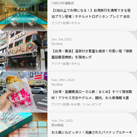
TABIZINE編集部
【3泊以上でお得になる！】台湾旅行を満喫できる宿
泊プラン登場｜ホテルメトロポリタン プレミア 台北
アジア
台湾
ホテル
Jan. 3rd, 2022
Yui Imai
【台湾・礁溪】温泉付き客室も格安！可愛い宿「瑞德
童話藝宿商旅」を現地レポ
アジア
台湾
ホテル
Feb. 29th, 2020
Yui Imai
【台湾・宜蘭礁溪ローカル旅：まとめ】すべて現地取
材！アクセス方法やグルメ、観光、お土産情報９選
アジア
台湾
お土産／ショッピング
Feb. 7th, 2020
筒井麻由
お土産にもピッタリ！洗練されたパイナップルケーキ