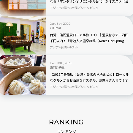
なら「マンダリンオリエンタル台北」がオススメ【台
湾】
アジア
台湾
お土産／ショッピング
Jan. 8th, 2020
Yui Imai
台湾・礁溪温泉ローカル旅（３）｜温泉付きで一泊四
千円以内！「青池人文温泉旅館（Aoike Hot Spring
Hotel）」宿泊ルポ
アジア
台湾
ホテル
Dec. 10th, 2019
西門香央里
【2019年最新版：台湾・台北の見所まとめ】ローカル
なグルメからお洒落なホステル、お茶屋さんまで！オ
ススメ10選
アジア
台湾
お土産／ショッピング
RANKING
ランキング