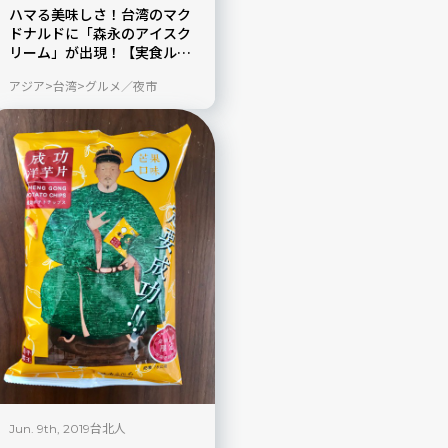
ハマる美味しさ！台湾のマク
ドナルドに「森永のアイスク
リーム」が出現！【実食ル
ポ】
アジア
台湾
グルメ／夜市
台北人
Jun. 9th, 2019