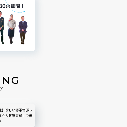
ING
グ
北】珍しい将軍官邸レ
孫立人將軍官邸」で優
き