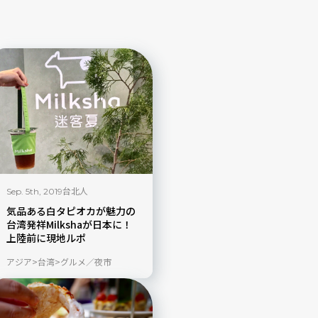
台北人
Sep. 5th, 2019
気品ある白タピオカが魅力の
台湾発祥Milkshaが日本に！
上陸前に現地ルポ
アジア
台湾
グルメ／夜市