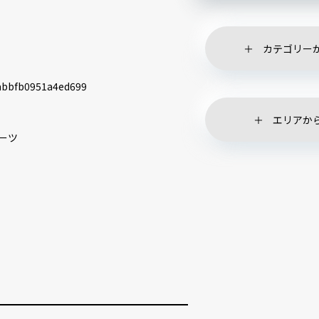
カテゴリー
abbfb0951a4ed699
エリアか
ーツ