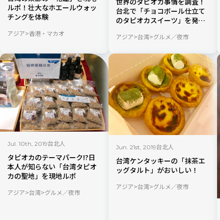
世界のタピオカ事情を調査！
ルポ！壮大なホエールウォッ
台北で「チョコボール仕立て
チングを体験
のタピオカスイーツ」を発見
【現地ルポ】
アジア
香港・マカオ
アジア
台湾
グルメ／夜市
現地ルポ／ブログ
台北人
Jul. 10th, 2019
台北人
Jun. 21st, 2019
タピオカのテーマパーク!?日
台湾ケンタッキーの「抹茶エ
本人が知らない「台湾タピオ
ッグタルト」がおいしい！
カの聖地」を現地ルポ
アジア
台湾
グルメ／夜市
アジア
台湾
グルメ／夜市