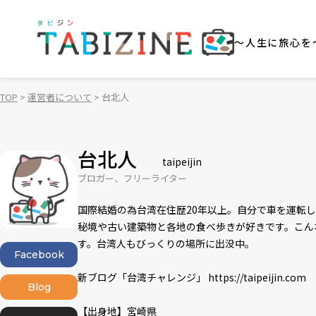
～人生に旅心を
TOP
運営者について
台北人
台北人
taipeijin
ブロガー、フリーライター
国際結婚の為台湾在住歴20年以上。自分で車を運転
秘境や古い建築物と各地の食べ歩きが好きです。こん
す。台湾人もびっくりの場所に出没中。
Facebook
新ブログ「台湾チャレンジ」
https://taipeijin.com
Blog
【出身地】宮崎県