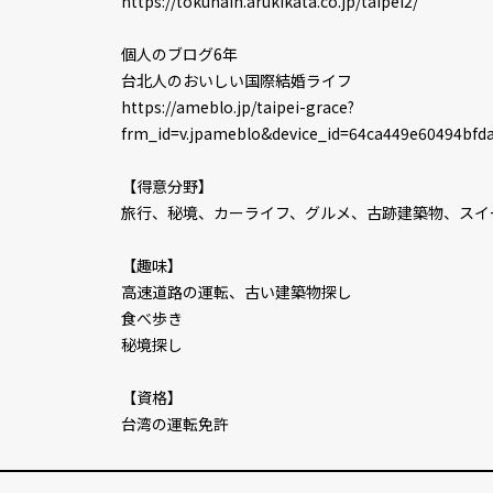
https://tokuhain.arukikata.co.jp/taipei2/
個人のブログ6年
台北人のおいしい国際結婚ライフ
https://ameblo.jp/taipei-grace?
frm_id=v.jpameblo&device_id=64ca449e60494bfd
【得意分野】
旅行、秘境、カーライフ、グルメ、古跡建築物、スイ
【趣味】
高速道路の運転、古い建築物探し
食べ歩き
秘境探し
【資格】
台湾の運転免許