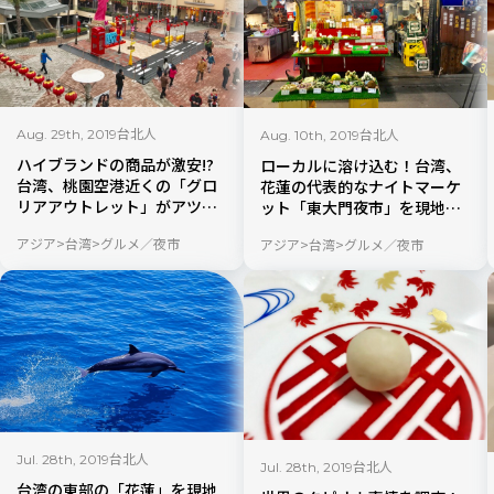
台北人
台北人
Aug. 29th, 2019
Aug. 10th, 2019
ハイブランドの商品が激安!?
ローカルに溶け込む！台湾、
台湾、桃園空港近くの「グロ
花蓮の代表的なナイトマーケ
リアアウトレット」がアツ
ット「東大門夜市」を現地ル
い！【現地ルポ】
ポ
アジア
台湾
グルメ／夜市
アジア
台湾
グルメ／夜市
台北人
Jul. 28th, 2019
台北人
Jul. 28th, 2019
台湾の東部の「花蓮」を現地