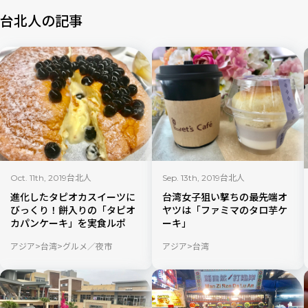
台北人の記事
台北人
台北人
Oct. 11th, 2019
Sep. 13th, 2019
進化したタピオカスイーツに
台湾女子狙い撃ちの最先端オ
びっくり！餅入りの「タピオ
ヤツは「ファミマのタロ芋ケ
カパンケーキ」を実食ルポ
ーキ」
アジア
台湾
グルメ／夜市
アジア
台湾
お土産／ショッピング